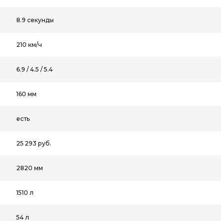
8.9 секунды
210 км/ч
6.9 / 4.5 / 5.4
160 мм
есть
25 293 руб.
2820 мм
1510 л
54 л