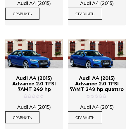
ц
ц
Audi A4 (2015)
Audi A4 (2015)
е
е
н
н
СРАВНИТЬ
СРАВНИТЬ
к
к
а
а
0
0
и
и
з
з
5
5
Audi A4 (2015)
Audi A4 (2015)
Advance 2.0 TFSI
Advance 2.0 TFSI
7AMT 249 hp
7AMT 249 hp quattro
О
О
ц
ц
Audi A4 (2015)
Audi A4 (2015)
е
е
н
н
СРАВНИТЬ
СРАВНИТЬ
к
к
а
а
0
0
и
и