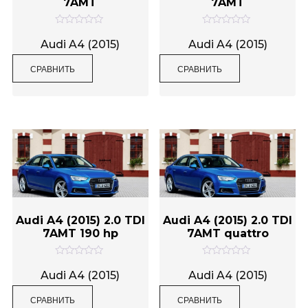
7AMT
7AMT
О
О
Метки товаров
ц
ц
Audi A4 (2015)
Audi A4 (2015)
е
е
н
н
СРАВНИТЬ
СРАВНИТЬ
к
к
а
а
0
0
и
и
з
з
5
5
Audi A4 (2015) 2.0 TDI
Audi A4 (2015) 2.0 TDI
7AMT 190 hp
7AMT quattro
О
О
ц
ц
Audi A4 (2015)
Audi A4 (2015)
е
е
н
н
СРАВНИТЬ
СРАВНИТЬ
к
к