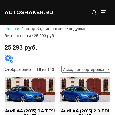
Перейти
Искать:
к
AUTOSHAKER.RU
ПЕРЕ
содержимому
Главная
/ Товар Задние боковые подушки
безопасности / 25 293 руб.
25 293 руб.
Отображение 1–16 из 113
В продаже
(0)
Категории товаров
Audi A4 (2015) 1.4 TFSI
Audi A4 (2015) 2.0 TDI