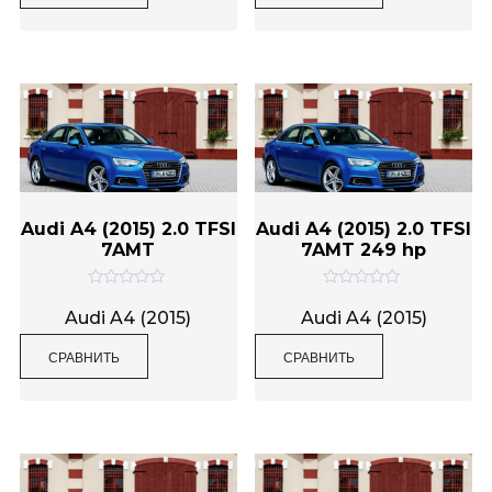
а
а
0
0
и
и
з
з
5
5
Audi A4 (2015) 2.0 TFSI
Audi A4 (2015) 2.0 TFSI
7AMT
7AMT 249 hp
О
О
ц
ц
Audi A4 (2015)
Audi A4 (2015)
е
е
н
н
СРАВНИТЬ
СРАВНИТЬ
к
к
а
а
0
0
и
и
з
з
5
5