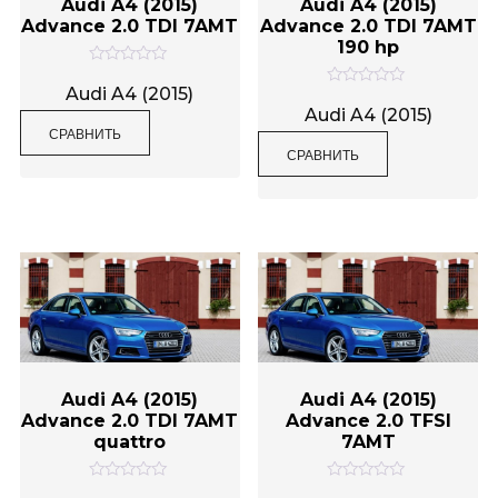
Audi A4 (2015)
Audi A4 (2015)
Advance 2.0 TDI 7AMT
Advance 2.0 TDI 7AMT
190 hp
О
ц
Audi A4 (2015)
О
е
ц
Audi A4 (2015)
н
е
СРАВНИТЬ
к
н
а
СРАВНИТЬ
к
0
а
и
0
з
и
5
з
5
Audi A4 (2015)
Audi A4 (2015)
Advance 2.0 TDI 7AMT
Advance 2.0 TFSI
quattro
7AMT
О
О