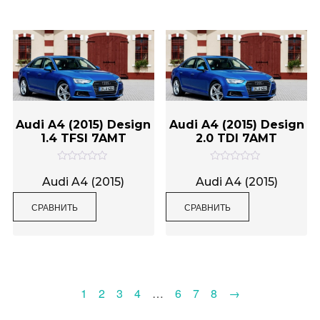
з
з
5
5
Audi A4 (2015) Design
Audi A4 (2015) Design
1.4 TFSI 7AMT
2.0 TDI 7AMT
О
О
ц
ц
Audi A4 (2015)
Audi A4 (2015)
е
е
н
н
СРАВНИТЬ
СРАВНИТЬ
к
к
а
а
0
0
и
и
з
з
5
5
1
2
3
4
…
6
7
8
→