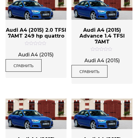
Audi A4 (2015) 2.0 TFSI
Audi A4 (2015)
7AMT 249 hp quattro
Advance 1.4 TFSI
7AMT
О
ц
Audi A4 (2015)
О
е
ц
Audi A4 (2015)
н
е
СРАВНИТЬ
к
н
а
СРАВНИТЬ
к
0
а
и
0
з
и
5
з
5