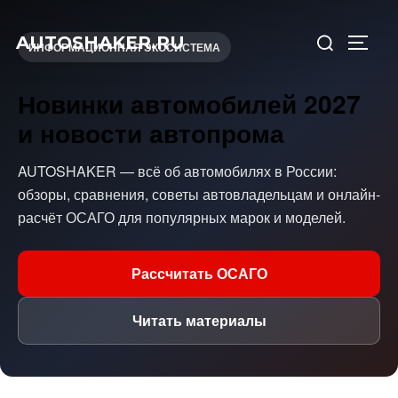
AUTOSHAKER.RU
ИНФОРМАЦИОННАЯ ЭКОСИСТЕМА
Новинки автомобилей 2027
и новости автопрома
AUTOSHAKER — всё об автомобилях в России:
обзоры, сравнения, советы автовладельцам и онлайн-
расчёт ОСАГО для популярных марок и моделей.
Рассчитать ОСАГО
Читать материалы