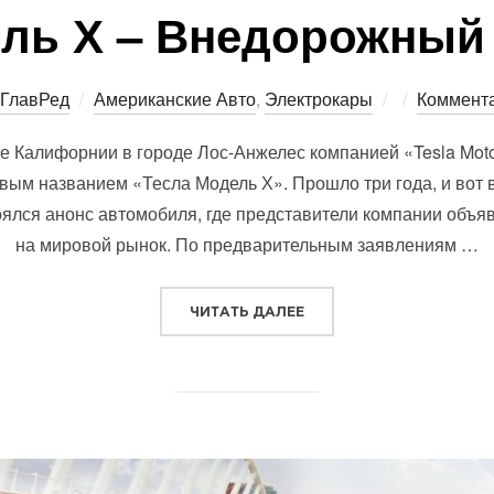
ль Х – Внедорожный
Опубликова
ГлавРед
Американские Авто
,
Электрокары
Коммента
ге Калифорнии в городе Лос-Анжелес компанией «Tesla Mo
вым названием «Тесла Модель Х». Прошло три года, и вот в
ялся анонс автомобиля, где представители компании объя
на мировой рынок. По предварительным заявлениям …
“ТЕСЛА МОДЕЛЬ Х – ВН
ЧИТАТЬ ДАЛЕЕ