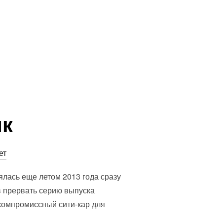
ик
ет
ялась еще летом 2013 года сразу
в прервать серию выпуска
компромиссный сити-кар для