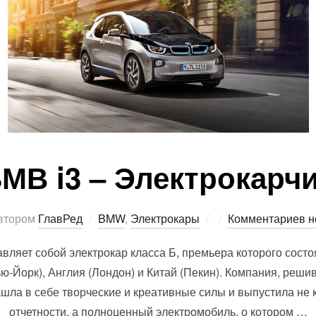
МВ i3 – Электрокарч
Опубликовано
втором
ГлавРед
BMW
,
Электрокары
Комментариев н
авляет собой электрокар класса Б, премьера которого состо
ю-Йорк), Англия (Лондон) и Китай (Пекин). Компания, реши
шла в себе творческие и креативные силы и выпустила не 
отчетности, а полноценный электромобиль, о котором …