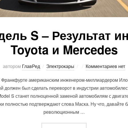
дель S – Результат и
Toyota и Mercedes
Опубликовано
автором
ГлавРед
Электрокары
Комментариев нет
во Франкфурте американским инженером-миллиардером Ил
ый должен был сделать переворот в индустрии автомобилес
 Model S станет полноценной заменой автомобилям с двигате
ки полностью подтверждают слова Маска. Ну что, давайте 
революционным …