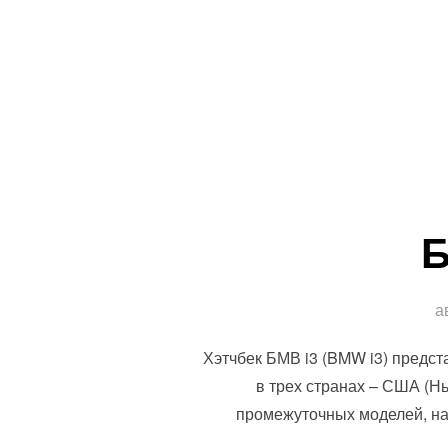
Б
а
Хэтчбек БМВ i3 (BMW i3) предст
в трех странах – США (Нь
промежуточных моделей, на