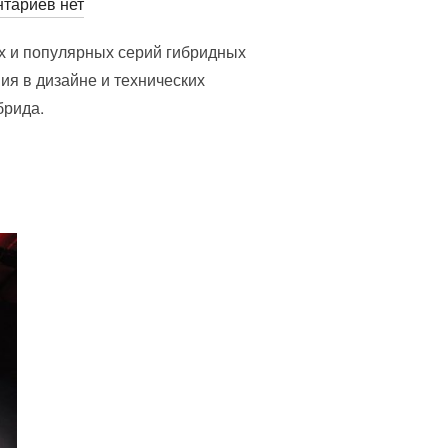
вано
тариев нет
х и популярных серий гибридных
я в дизайне и технических
брида.