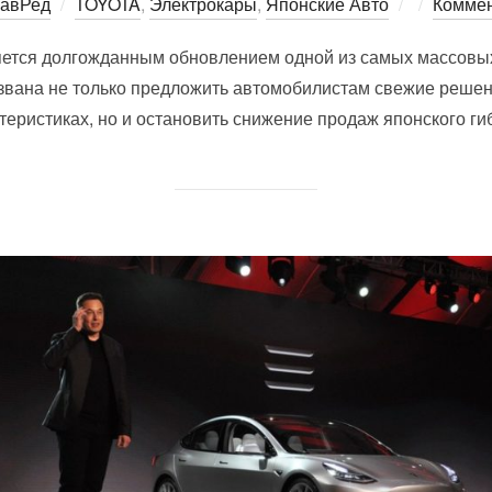
Опублико
лавРед
TOYOTA
,
Электрокары
,
Японские Авто
Коммен
вляется долгожданным обновлением одной из самых массовы
звана не только предложить автомобилистам свежие решени
теристиках, но и остановить снижение продаж японского ги