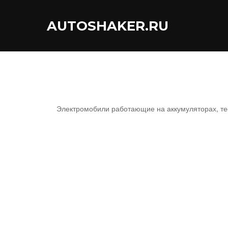
Перейти
к
AUTOSHAKER.RU
содержимому
Электромобили работающие на аккумуляторах, тес