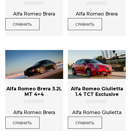
О
О
ц
ц
Alfa Romeo Brera
Alfa Romeo Brera
е
е
н
н
СРАВНИТЬ
СРАВНИТЬ
к
к
а
а
0
0
и
и
з
з
5
5
Alfa Romeo Brera 3.2L
Alfa Romeo Giulietta
MT 4×4
1.4 TCT Exclusive
О
О
ц
ц
Alfa Romeo Brera
Alfa Romeo Giulietta
е
е
н
н
СРАВНИТЬ
СРАВНИТЬ
к
к
а
а
0
0