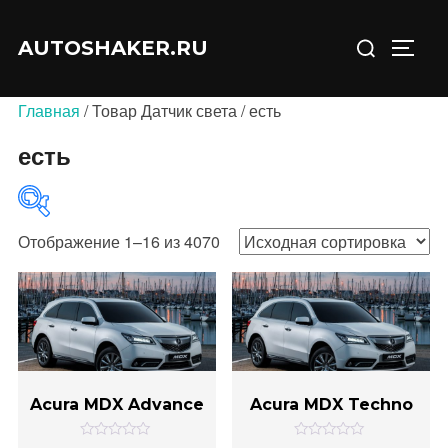
Перейти
Искать:
к
AUTOSHAKER.RU
ПЕРЕ
содержимому
Главная
/ Товар Датчик света / есть
есть
Отображение 1–16 из 4070
В продаже
(0)
Acura MDX Advance
Acura MDX Techno