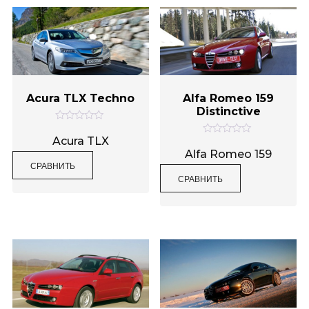
Acura TLX Techno
Alfa Romeo 159
Distinctive
О
ц
Acura TLX
О
е
ц
Alfa Romeo 159
н
е
СРАВНИТЬ
к
н
а
СРАВНИТЬ
к
0
а
и
0
з
и
5
з
5