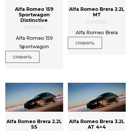
Alfa Romeo 159
Alfa Romeo Brera 2.2L
Sportwagon
MT
Distinctive
О
ц
Alfa Romeo Brera
О
е
ц
Alfa Romeo 159
н
е
СРАВНИТЬ
к
н
Sportwagon
а
к
0
а
и
0
СРАВНИТЬ
з
и
5
з
5
Alfa Romeo Brera 2.2L
Alfa Romeo Brera 3.2L
SS
AT 4×4