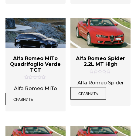
и
и
з
з
5
5
Alfa Romeo MiTo
Alfa Romeo Spider
Quadrifoglio Verde
2.2L MT High
TCT
О
ц
Alfa Romeo Spider
О
е
ц
Alfa Romeo MiTo
н
е
СРАВНИТЬ
к
н
а
СРАВНИТЬ
к
0
а
и
0
з
и
5
з
5