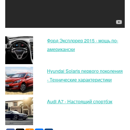
Форд Эксплорер 2015 - мощь по-
американски
Hyundai Solaris первого поколения
- Технические характеристики
Audi A7 - Настоящий спортбэк