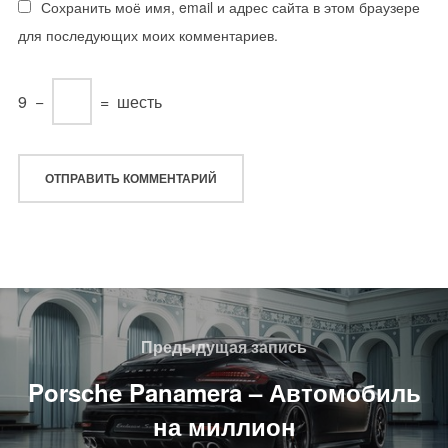
Сохранить моё имя, email и адрес сайта в этом браузере
для последующих моих комментариев.
9
−
=
шесть
Навигация
по
Предыдущая
Предыдущая запись
записям
запись
Porsche Panamera – Автомобиль
на миллион