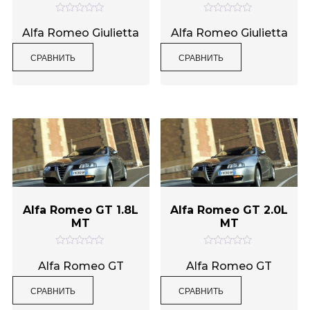
О
О
ц
ц
Alfa Romeo Giulietta
Alfa Romeo Giulietta
е
е
н
н
СРАВНИТЬ
СРАВНИТЬ
к
к
а
а
0
0
и
и
з
з
5
5
Alfa Romeo GT 1.8L
Alfa Romeo GT 2.0L
MT
MT
О
О
ц
ц
Alfa Romeo GT
Alfa Romeo GT
е
е
н
н
СРАВНИТЬ
СРАВНИТЬ
к
к
а
а
0
0