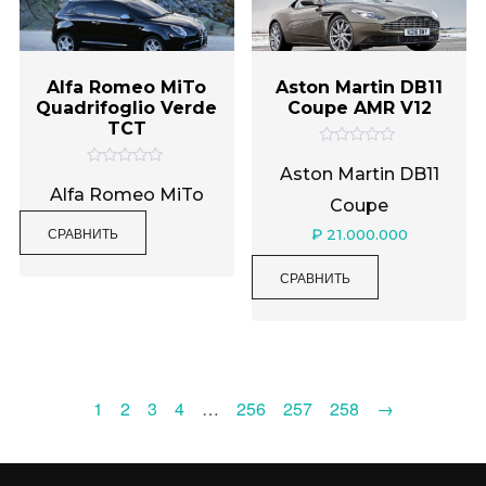
Alfa Romeo MiTo
Aston Martin DB11
Quadrifoglio Verde
Coupe AMR V12
TCT
О
ц
Aston Martin DB11
О
е
ц
Alfa Romeo MiTo
н
Coupe
е
к
н
а
СРАВНИТЬ
к
₽
21.000.000
0
а
и
0
з
и
СРАВНИТЬ
5
з
5
1
2
3
4
…
256
257
258
→