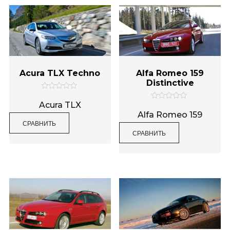
Acura TLX Techno
Alfa Romeo 159
Distinctive
О
ц
Acura TLX
О
е
ц
Alfa Romeo 159
н
е
СРАВНИТЬ
к
н
а
СРАВНИТЬ
к
0
а
и
0
з
и
5
з
5