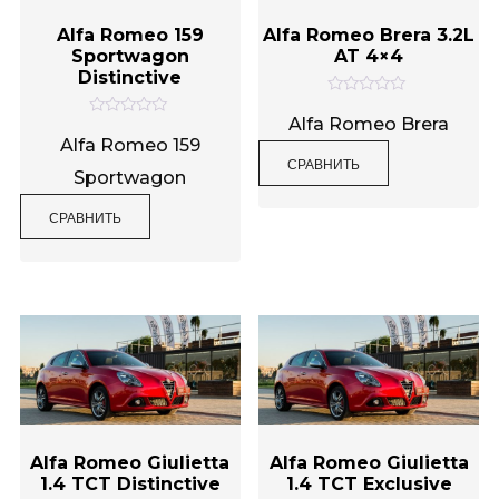
Alfa Romeo 159
Alfa Romeo Brera 3.2L
Sportwagon
AT 4×4
Distinctive
О
ц
Alfa Romeo Brera
О
е
ц
Alfa Romeo 159
н
е
СРАВНИТЬ
к
н
Sportwagon
а
к
0
а
и
0
СРАВНИТЬ
з
и
5
з
5
Alfa Romeo Giulietta
Alfa Romeo Giulietta
1.4 TCT Distinctive
1.4 TCT Exclusive