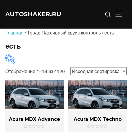
Перейти
Искать:
к
AUTOSHAKER.RU
ПЕРЕ
содержимому
Главная
/ Товар Пассивный круиз-контроль / есть
есть
Отображение 1–16 из 4120
В продаже
(0)
Acura MDX Advance
Acura MDX Techno