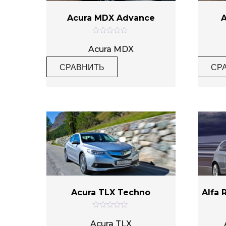
Acura MDX Advance
Категории товаров
О
ц
Acura MDX
е
н
СРАВНИТЬ
СР
к
а
Метки товаров
0
и
з
5
Acura TLX Techno
Alfa 
О
ц
Acura TLX