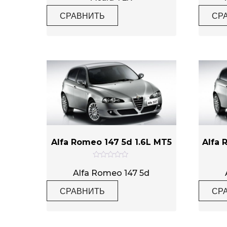
е
н
СРАВНИТЬ
СР
к
а
0
и
з
5
Alfa Romeo 147 5d 1.6L MT5
Alfa 
О
ц
Alfa Romeo 147 5d
е
н
СРАВНИТЬ
СР
к
а
0
и
з
5