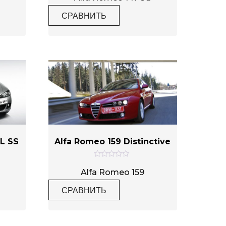
е
н
СРАВНИТЬ
к
а
0
и
з
5
0L SS
Alfa Romeo 159 Distinctive
О
ц
Alfa Romeo 159
е
н
СРАВНИТЬ
к
а
0
и
з
5