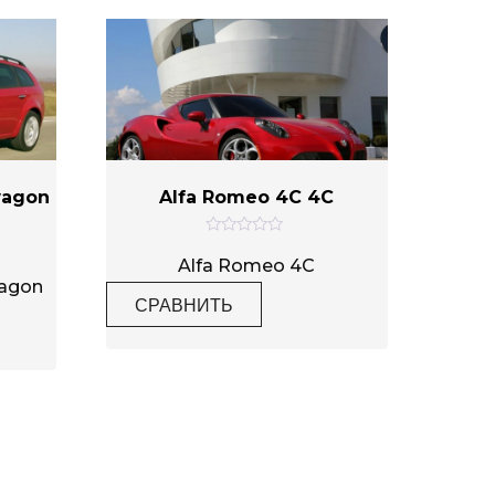
wagon
Alfa Romeo 4C 4C
О
ц
Alfa Romeo 4C
е
wagon
н
СРАВНИТЬ
к
а
0
и
з
5