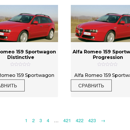
Romeo 159 Sportwagon
Alfa Romeo 159 Sport
Distinctive
Progression
О
О
ц
ц
 Romeo 159 Sportwagon
Alfa Romeo 159 Sport
е
е
н
н
АВНИТЬ
СРАВНИТЬ
к
к
а
а
0
0
и
и
з
з
5
5
1
2
3
4
…
421
422
423
→