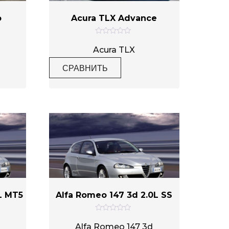
o
Acura TLX Advance
О
ц
Acura TLX
е
н
СРАВНИТЬ
к
а
0
и
з
5
L MT5
Alfa Romeo 147 3d 2.0L SS
О
ц
Alfa Romeo 147 3d