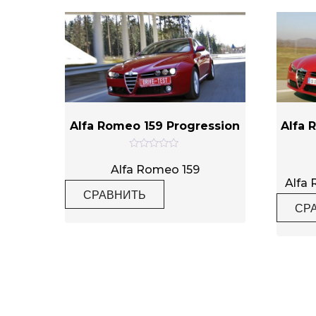
Alfa Romeo 159 Progression
Alfa 
О
ц
Alfa Romeo 159
е
Alfa
н
СРАВНИТЬ
к
а
СР
0
и
з
5