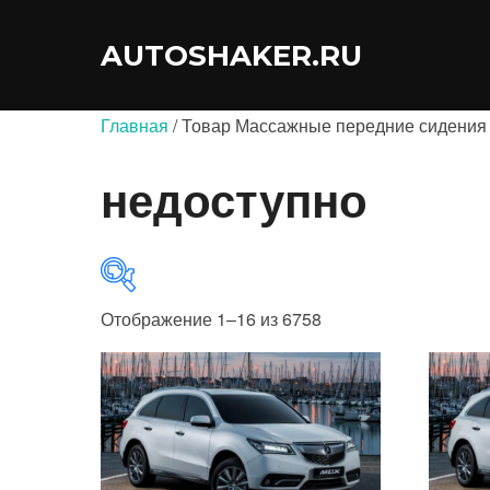
Перейти
к
AUTOSHAKER.RU
содержимому
Главная
/ Товар Массажные передние сидения 
недоступно
Отображение 1–16 из 6758
В продаже
(0)