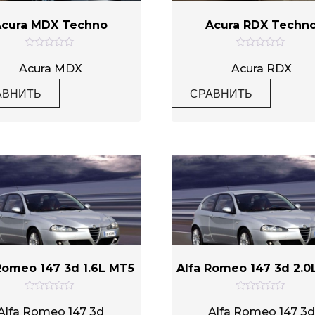
Acura MDX Techno
Acura RDX Techn
О
О
ц
ц
Acura MDX
Acura RDX
е
е
н
н
АВНИТЬ
СРАВНИТЬ
к
к
а
а
0
0
и
и
з
з
5
5
Romeo 147 3d 1.6L MT5
Alfa Romeo 147 3d 2.0
О
О
ц
ц
Alfa Romeo 147 3d
Alfa Romeo 147 3d