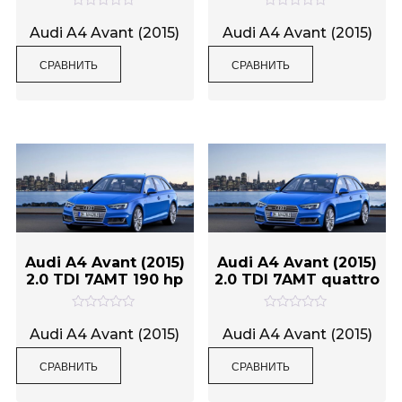
О
О
Метки товаров
ц
ц
Audi A4 Avant (2015)
Audi A4 Avant (2015)
е
е
н
н
СРАВНИТЬ
СРАВНИТЬ
к
к
а
а
0
0
и
и
з
з
5
5
Audi A4 Avant (2015)
Audi A4 Avant (2015)
2.0 TDI 7AMT 190 hp
2.0 TDI 7AMT quattro
О
О
ц
ц
Audi A4 Avant (2015)
Audi A4 Avant (2015)
е
е
н
н
СРАВНИТЬ
СРАВНИТЬ
к
к
а
а
0
0
и
и