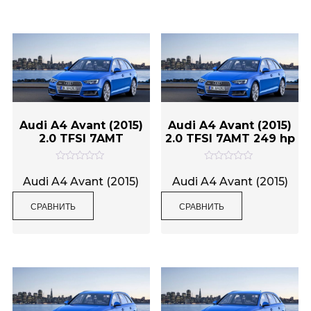
з
з
5
5
Audi A4 Avant (2015)
Audi A4 Avant (2015)
2.0 TFSI 7AMT
2.0 TFSI 7AMT 249 hp
О
О
ц
ц
Audi A4 Avant (2015)
Audi A4 Avant (2015)
е
е
н
н
СРАВНИТЬ
СРАВНИТЬ
к
к
а
а
0
0
и
и
з
з
5
5