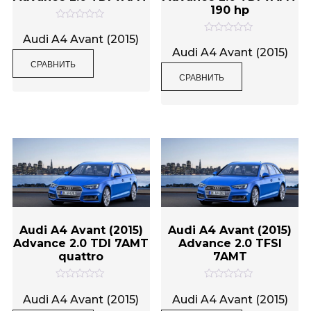
190 hp
О
ц
Audi A4 Avant (2015)
О
е
ц
Audi A4 Avant (2015)
н
е
СРАВНИТЬ
к
н
а
СРАВНИТЬ
к
0
а
и
0
з
и
5
з
5
Audi A4 Avant (2015)
Audi A4 Avant (2015)
Advance 2.0 TDI 7AMT
Advance 2.0 TFSI
quattro
7AMT
О
О
ц
ц
Audi A4 Avant (2015)
Audi A4 Avant (2015)
е
е