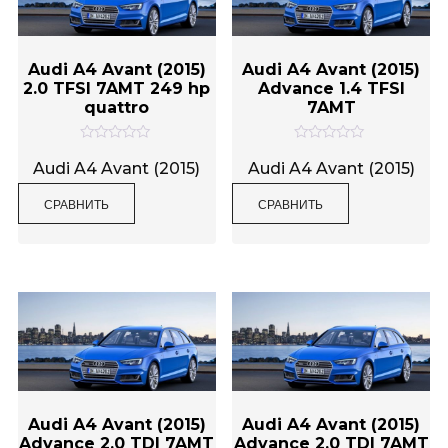
Audi A4 Avant (2015)
Audi A4 Avant (2015)
2.0 TFSI 7AMT 249 hp
Advance 1.4 TFSI
quattro
7AMT
О
О
ц
ц
Audi A4 Avant (2015)
Audi A4 Avant (2015)
е
е
н
н
СРАВНИТЬ
СРАВНИТЬ
к
к
а
а
0
0
и
и
з
з
5
5
Audi A4 Avant (2015)
Audi A4 Avant (2015)
Advance 2.0 TDI 7AMT
Advance 2.0 TDI 7AMT