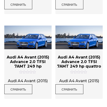
н
н
СРАВНИТЬ
СРАВНИТЬ
к
к
а
а
0
0
и
и
з
з
5
5
Audi A4 Avant (2015)
Audi A4 Avant (2015)
Advance 2.0 TFSI
Advance 2.0 TFSI
7AMT 249 hp
7AMT 249 hp quattro
О
О
ц
ц
Audi A4 Avant (2015)
Audi A4 Avant (2015)
е
е
н
н
СРАВНИТЬ
СРАВНИТЬ
к
к
а
а
0
0
и
и
з
з
5
5