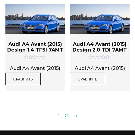
Audi A4 Avant (2015)
Audi A4 Avant (2015)
Design 1.4 TFSI 7AMT
Design 2.0 TDI 7AMT
О
О
ц
ц
Audi A4 Avant (2015)
Audi A4 Avant (2015)
е
е
н
н
СРАВНИТЬ
СРАВНИТЬ
к
к
а
а
0
0
и
и
з
з
5
5
1
2
→