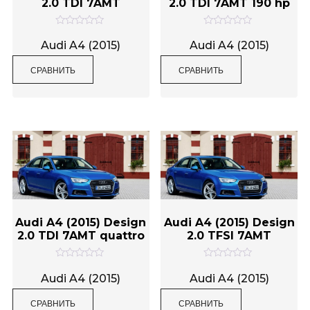
2.0 TDI 7AMT
2.0 TDI 7AMT 190 hp
О
О
ц
ц
Audi A4 (2015)
Audi A4 (2015)
е
е
н
н
СРАВНИТЬ
СРАВНИТЬ
к
к
а
а
0
0
и
и
з
з
5
5
Audi A4 (2015) Design
Audi A4 (2015) Design
2.0 TDI 7AMT quattro
2.0 TFSI 7AMT
О
О
ц
ц
Audi A4 (2015)
Audi A4 (2015)
е
е
н
н
СРАВНИТЬ
СРАВНИТЬ
к
к