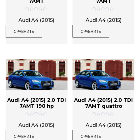
7AMT
7AMT
О
О
Метки товаров
ц
ц
Audi A4 (2015)
Audi A4 (2015)
е
е
н
н
СРАВНИТЬ
СРАВНИТЬ
к
к
а
а
0
0
и
и
з
з
5
5
Audi A4 (2015) 2.0 TDI
Audi A4 (2015) 2.0 TDI
7AMT 190 hp
7AMT quattro
О
О
ц
ц
Audi A4 (2015)
Audi A4 (2015)
е
е
н
н
СРАВНИТЬ
СРАВНИТЬ
к
к