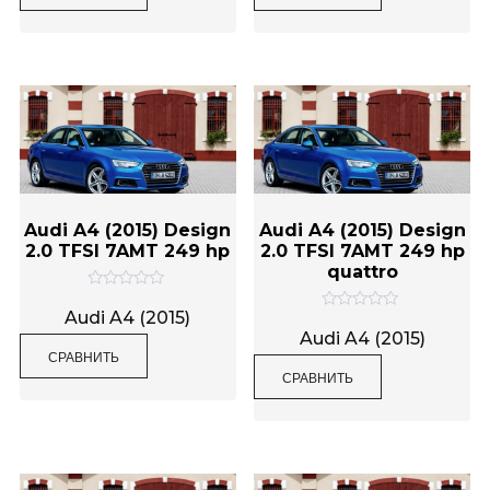
а
а
0
0
и
и
з
з
5
5
Audi A4 (2015) Design
Audi A4 (2015) Design
2.0 TFSI 7AMT 249 hp
2.0 TFSI 7AMT 249 hp
quattro
О
ц
Audi A4 (2015)
О
е
ц
Audi A4 (2015)
н
е
СРАВНИТЬ
к
н
а
СРАВНИТЬ
к
0
а
и
0
з
и
5
з
5