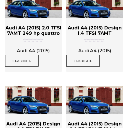
Audi A4 (2015) 2.0 TFSI
Audi A4 (2015) Design
7AMT 249 hp quattro
1.4 TFSI 7AMT
О
О
ц
ц
Audi A4 (2015)
Audi A4 (2015)
е
е
н
н
СРАВНИТЬ
СРАВНИТЬ
к
к
а
а
0
0
и
и
з
з
5
5
Audi A4 (2015) Design
Audi A4 (2015) Design