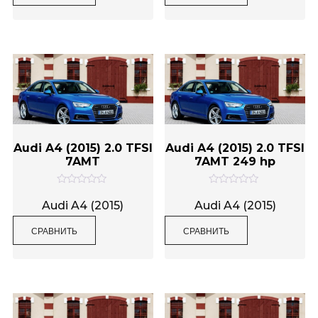
а
а
0
0
и
и
з
з
5
5
Audi A4 (2015) 2.0 TFSI
Audi A4 (2015) 2.0 TFSI
7AMT
7AMT 249 hp
О
О
ц
ц
Audi A4 (2015)
Audi A4 (2015)
е
е
н
н
СРАВНИТЬ
СРАВНИТЬ
к
к
а
а
0
0
и
и
з
з
5
5