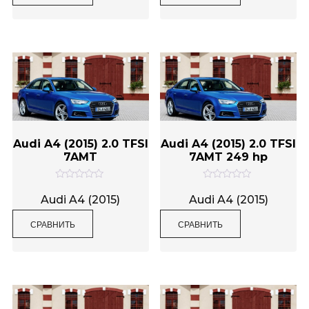
а
а
0
0
и
и
з
з
5
5
Audi A4 (2015) 2.0 TFSI
Audi A4 (2015) 2.0 TFSI
7AMT
7AMT 249 hp
О
О
ц
ц
Audi A4 (2015)
Audi A4 (2015)
е
е
н
н
СРАВНИТЬ
СРАВНИТЬ
к
к
а
а
0
0
и
и
з
з
5
5