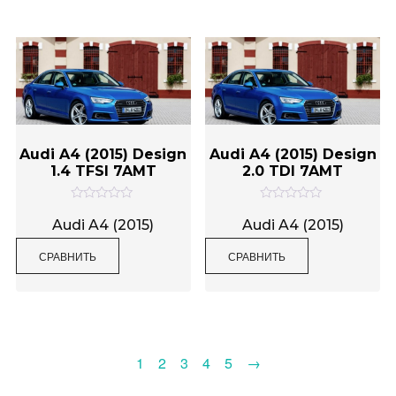
з
з
5
5
Audi A4 (2015) Design
Audi A4 (2015) Design
1.4 TFSI 7AMT
2.0 TDI 7AMT
О
О
ц
ц
Audi A4 (2015)
Audi A4 (2015)
е
е
н
н
СРАВНИТЬ
СРАВНИТЬ
к
к
а
а
0
0
и
и
з
з
5
5
1
2
3
4
5
→