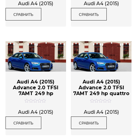
ц
ц
Audi A4 (2015)
Audi A4 (2015)
е
е
н
н
СРАВНИТЬ
СРАВНИТЬ
к
к
а
а
0
0
и
и
з
з
5
5
Audi A4 (2015)
Audi A4 (2015)
Advance 2.0 TFSI
Advance 2.0 TFSI
7AMT 249 hp
7AMT 249 hp quattro
О
О
ц
ц
Audi A4 (2015)
Audi A4 (2015)
е
е
н
н
СРАВНИТЬ
СРАВНИТЬ
к
к
а
а
0
0
и
и