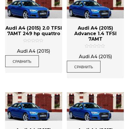
Audi A4 (2015) 2.0 TFSI
Audi A4 (2015)
7AMT 249 hp quattro
Advance 1.4 TFSI
7AMT
О
ц
Audi A4 (2015)
О
е
ц
Audi A4 (2015)
н
е
СРАВНИТЬ
к
н
а
СРАВНИТЬ
к
0
а
и
0
з
и
5
з
5