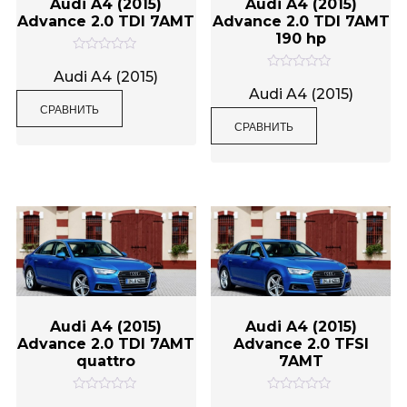
Audi A4 (2015)
Audi A4 (2015)
Advance 2.0 TDI 7AMT
Advance 2.0 TDI 7AMT
190 hp
О
ц
Audi A4 (2015)
О
е
ц
Audi A4 (2015)
н
е
СРАВНИТЬ
к
н
а
СРАВНИТЬ
к
0
а
и
0
з
и
5
з
5
Audi A4 (2015)
Audi A4 (2015)
Advance 2.0 TDI 7AMT
Advance 2.0 TFSI
quattro
7AMT
О
О