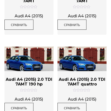
7AMT
7AMT
О
О
Метки товаров
ц
ц
Audi A4 (2015)
Audi A4 (2015)
е
е
н
н
СРАВНИТЬ
СРАВНИТЬ
к
к
а
а
0
0
и
и
з
з
5
5
Audi A4 (2015) 2.0 TDI
Audi A4 (2015) 2.0 TDI
7AMT 190 hp
7AMT quattro
О
О
ц
ц
Audi A4 (2015)
Audi A4 (2015)
е
е
н
н
СРАВНИТЬ
СРАВНИТЬ
к
к