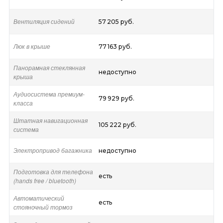
Вентиляция сидений
57 205 руб.
Люк в крыше
77 163 руб.
Панорамная стеклянная
недоступно
крыша
Аудиосистема премиум-
79 929 руб.
класса
Штатная навигационная
105 222 руб.
система
Электропривод багажника
недоступно
Подготовка для телефона
есть
(hands free / bluetooth)
Автоматический
есть
стояночный тормоз