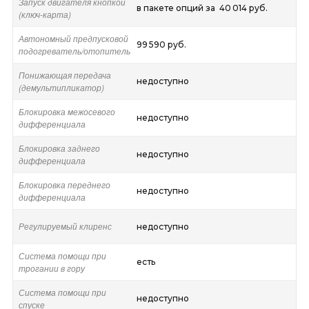
Запуск двигателя кнопкой
в пакете опций за 40 014 руб.
(ключ-карта)
Автономный предпусковой
99 590 руб.
подогреватель/отопитель
Понижающая передача
недоступно
(демультипликатор)
Блокировка межосевого
недоступно
дифференциала
Блокировка заднего
недоступно
дифференциала
Блокировка переднего
недоступно
дифференциала
Регулируемый клиренс
недоступно
Система помощи при
есть
трогании в гору
Система помощи при
недоступно
спуске