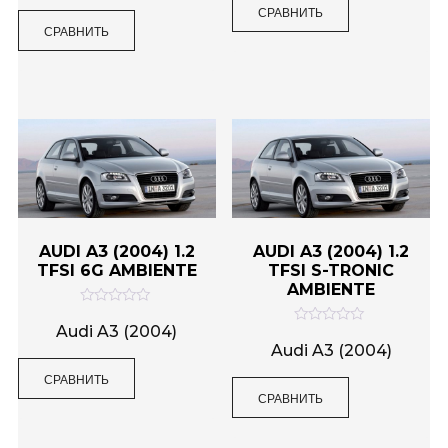
н
СРАВНИТЬ
а
к
0
СРАВНИТЬ
а
и
0
з
и
5
з
5
AUDI A3 (2004) 1.2
AUDI A3 (2004) 1.2
TFSI 6G AMBIENTE
TFSI S-TRONIC
AMBIENTE
О
ц
Audi A3 (2004)
О
е
ц
Audi A3 (2004)
н
е
к
н
СРАВНИТЬ
а
к
0
СРАВНИТЬ
а
и
0
з
и
5
з