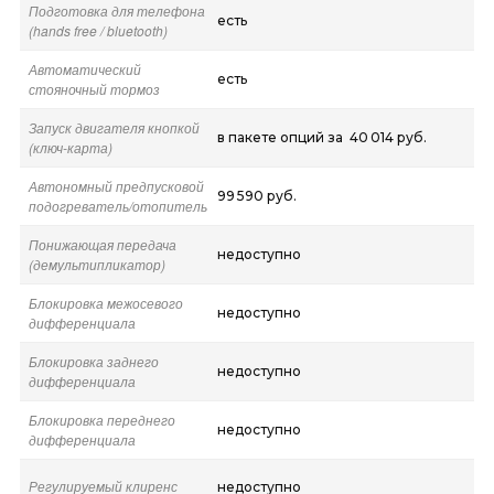
Подготовка для телефона
есть
(hands free / bluetooth)
Автоматический
есть
стояночный тормоз
Запуск двигателя кнопкой
в пакете опций за 40 014 руб.
(ключ-карта)
Автономный предпусковой
99 590 руб.
подогреватель/отопитель
Понижающая передача
недоступно
(демультипликатор)
Блокировка межосевого
недоступно
дифференциала
Блокировка заднего
недоступно
дифференциала
Блокировка переднего
недоступно
дифференциала
Регулируемый клиренс
недоступно