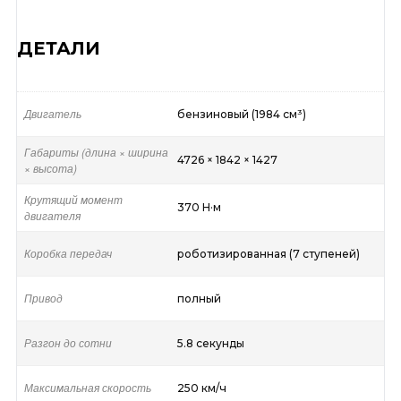
ДЕТАЛИ
Двигатель
бензиновый (1984 см³)
Габариты (длина × ширина
4726 × 1842 × 1427
× высота)
Крутящий момент
370 Н·м
двигателя
Коробка передач
роботизированная (7 ступеней)
Привод
полный
Разгон до сотни
5.8 секунды
Максимальная скорость
250 км/ч