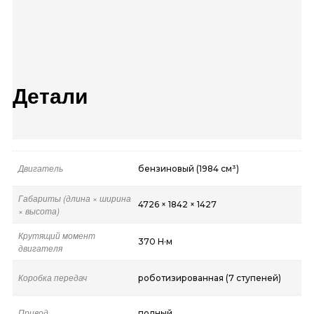
5
Детали
Двигатель
бензиновый (1984 см³)
Габариты (длина × ширина
4726 × 1842 × 1427
× высота)
Крутящий момент
370 Н·м
двигателя
Коробка передач
роботизированная (7 ступеней)
Привод
полный