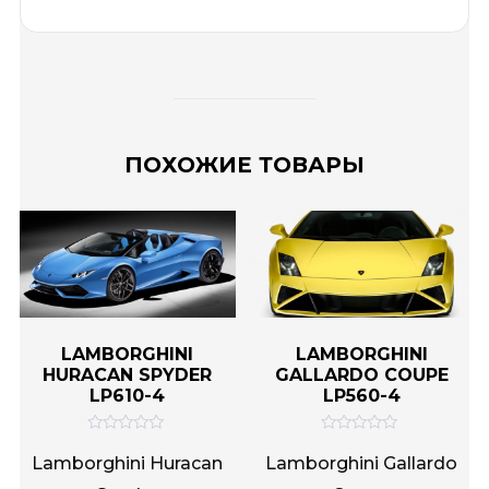
ПОХОЖИЕ ТОВАРЫ
LAMBORGHINI
LAMBORGHINI
HURACAN SPYDER
GALLARDO COUPE
LP610-4
LP560-4
О
О
ц
ц
Lamborghini Huracan
Lamborghini Gallardo
е
е
н
н