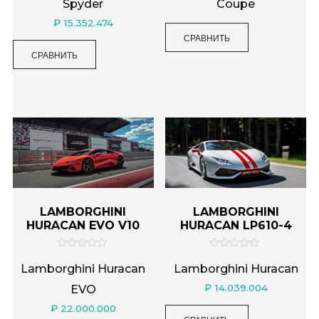
Spyder
Coupe
к
к
а
а
₽
15.352.474
0
0
и
и
СРАВНИТЬ
з
з
СРАВНИТЬ
5
5
LAMBORGHINI
LAMBORGHINI
HURACAN EVO V10
HURACAN LP610-4
О
О
ц
ц
Lamborghini Huracan
Lamborghini Huracan
е
е
н
н
₽
14.039.004
EVO
к
к
а
а
₽
22.000.000
0
0