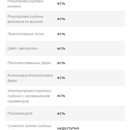
Регулировка рулевой
есть
колонки
Регулировка сиденья
есть
водителя по высоте
Легкосплавные диски
есть
Цвет «металлик»
есть
Противотуманные фары
есть
Ксеноновые/биксеноновые
есть
фары
Электропривод передних
сидений с запоминанием
есть
параметров
Подогрев руля
есть
Складное заднее сиденье
недоступно