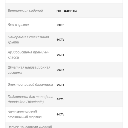
Вентиляция сидений
нет данных
Люк в крыше
есть
Панорамная стеклянная
есть
крыша
Аудиосистема премиум-
есть
класса
Штатная навигационная
есть
система
Электропривод багажника
есть
Подготовка для телефона
есть
(hands free / bluetooth)
Автоматический
есть
стояночный тормоз
Запуск двигателя кнопкой