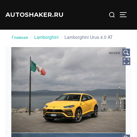
Перейти
Искать:
к
AUTOSHAKER.RU
ПЕРЕ
содержимому
Главная
/
Lamborghini
/
Lamborghini Urus 4.0 AT
HOVER