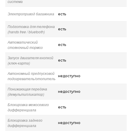
система
Электропривод багажника
есть
Подготовка для телефона
есть
(hands free / bluetooth)
Автоматический
есть
стояночный тормоз
Запуск двигателя кнопкой
есть
(ключ-карта)
Автономный предпусковой
недоступно
подогреватель/отопитель
Понижающая передача
недоступно
(демультипликатор)
Блокировка межосевого
есть
дифференциала
Блокировка заднего
недоступно
дифференциала