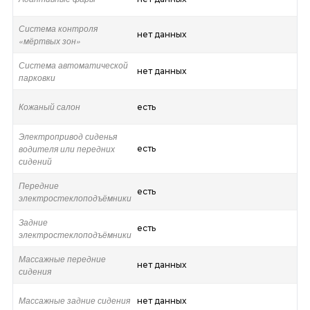
Система контроля
нет данных
«мёртвых зон»
Система автоматической
нет данных
парковки
Кожаный салон
есть
Электропривод сиденья
водителя или передних
есть
сидений
Передние
есть
электростеклоподъёмники
Задние
есть
электростеклоподъёмники
Массажные передние
нет данных
сидения
Массажные задние сидения
нет данных