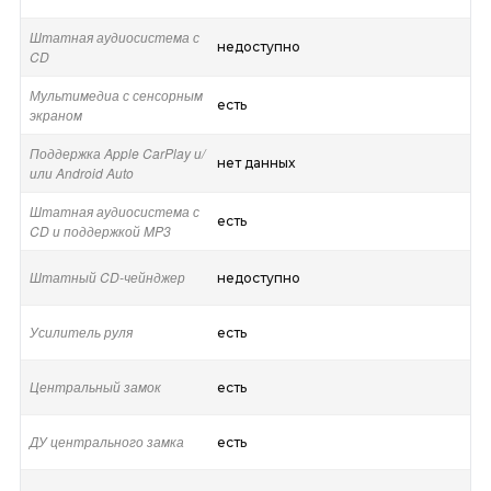
Штатная аудиосистема с
недоступно
CD
Мультимедиа с сенсорным
есть
экраном
Поддержка Apple CarPlay и/
нет данных
или Android Auto
Штатная аудиосистема с
есть
CD и поддержкой MP3
Штатный CD-чейнджер
недоступно
Усилитель руля
есть
Центральный замок
есть
ДУ центрального замка
есть