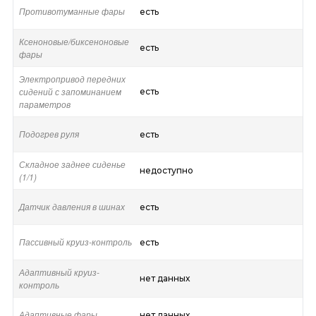
Противотуманные фары
есть
Ксеноновые/биксеноновые
есть
фары
Электропривод передних
сидений с запоминанием
есть
параметров
Подогрев руля
есть
Складное заднее сиденье
недоступно
(1/1)
Датчик давления в шинах
есть
Пассивный круиз-контроль
есть
Адаптивный круиз-
нет данных
контроль
Адаптивные фары
нет данных