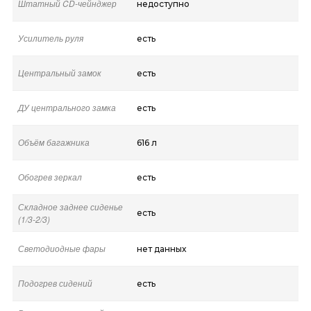
Штатный CD-чейнджер
недоступно
Усилитель руля
есть
Центральный замок
есть
ДУ центрального замка
есть
Объём багажника
616 л
Обогрев зеркал
есть
Складное заднее сиденье
есть
(1/3-2/3)
Светодиодные фары
нет данных
Подогрев сидений
есть