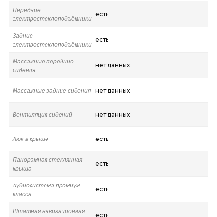
Передние
есть
электростеклоподъёмники
Задние
есть
электростеклоподъёмники
Массажные передние
нет данных
сидения
Массажные задние сидения
нет данных
Вентиляция сидений
нет данных
Люк в крыше
есть
Панорамная стеклянная
есть
крыша
Аудиосистема премиум-
есть
класса
Штатная навигационная
есть