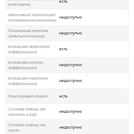
есть
(ключ-карта)
Автономный предпусковой
недоступно
подогреватель/отопитель
Понижающая передача
недоступно
(демультипликатор)
Блокировка межосевого
есть
дифференциала
Блокировка заднего
недоступно
дифференциала
Блокировка переднего
недоступно
дифференциала
Регулируемый клиренс
есть
Система помощи при
недоступно
трогании в гору
Система помощи при
недоступно
спуске