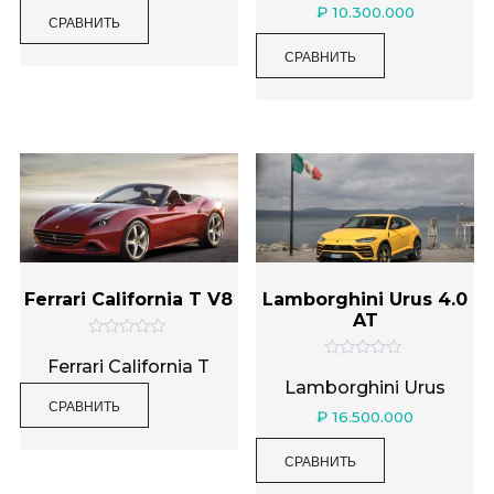
н
н
₽
10.300.000
СРАВНИТЬ
к
к
а
а
0
0
СРАВНИТЬ
и
и
з
з
5
5
Ferrari California T V8
Lamborghini Urus 4.0
AT
О
ц
Ferrari California T
О
е
ц
Lamborghini Urus
н
е
СРАВНИТЬ
к
н
₽
16.500.000
а
к
0
а
и
0
СРАВНИТЬ
з
и
5
з