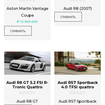
Категории товаров
О
О
ц
ц
Aston Martin Vantage
Audi R8 (2007)
е
е
н
н
Coupe
СРАВНИТЬ
к
к
а
а
₽
12.900.000
0
0
Метки товаров
и
и
з
з
СРАВНИТЬ
5
5
Audi R8 GT 5.2 FSI R-
Audi RS7 Sportback
Tronic Quattro
4.0 TFSI quattro
О
О
ц
ц
Audi R8 GT
Audi RS7 Sportback
е
е