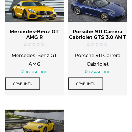
Mercedes-Benz GT
Porsche 911 Carrera
AMG R
Cabriolet GTS 3.0 AMT
О
О
ц
ц
Mercedes-Benz GT
Porsche 911 Carrera
е
е
н
н
AMG
Cabriolet
к
к
а
а
₽
16.360.000
₽
12.450.000
0
0
и
и
з
з
СРАВНИТЬ
СРАВНИТЬ
5
5