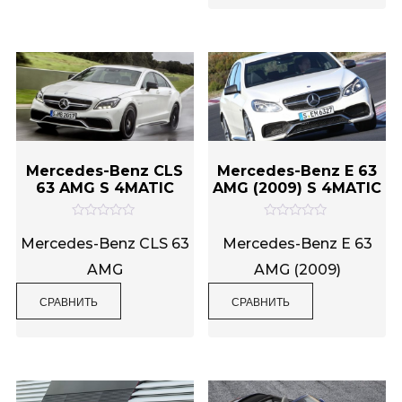
5
Mercedes-Benz CLS
Mercedes-Benz E 63
63 AMG S 4MATIC
AMG (2009) S 4MATIC
О
О
ц
ц
Mercedes-Benz CLS 63
Mercedes-Benz E 63
е
е
н
н
AMG
AMG (2009)
к
к
а
а
0
0
СРАВНИТЬ
СРАВНИТЬ
и
и
з
з
5
5