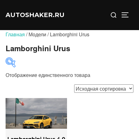
Перейти
Искать:
к
AUTOSHAKER.RU
ПЕРЕ
содержимому
Главная
/ Модели / Lamborghini Urus
Lamborghini Urus
Отображение единственного товара
В продаже
(0)
Категории товаров