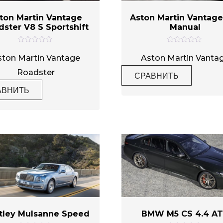
ton Martin Vantage
Aston Martin Vantage
dster V8 S Sportshift
Manual
О
О
ц
ц
ston Martin Vantage
Aston Martin Vanta
е
е
н
н
Roadster
СРАВНИТЬ
к
к
а
а
АВНИТЬ
0
0
и
и
з
з
5
5
tley Mulsanne Speed
BMW M5 CS 4.4 A