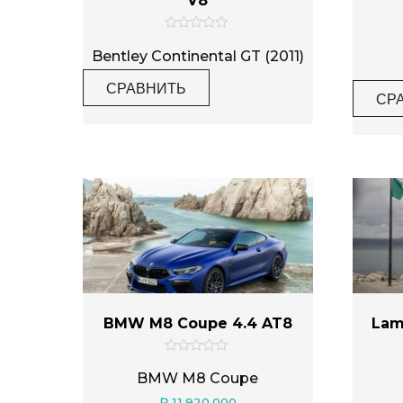
V8
О
ц
Bentley Continental GT (2011)
е
н
СРАВНИТЬ
к
СР
а
0
и
з
5
BMW M8 Coupe 4.4 AT8
Lam
О
ц
BMW M8 Coupe
е
н
₽
11.920.000