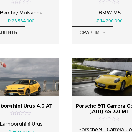
О
О
ц
ц
Bentley Mulsanne
BMW M5
е
е
н
н
₽
23.534.000
₽
14.200.000
к
к
а
а
0
0
АВНИТЬ
СРАВНИТЬ
и
и
з
з
5
5
borghini Urus 4.0 AT
Porsche 911 Carrera 
(2011) 4S 3.0 MT
О
ц
Lamborghini Urus
О
е
ц
Porsche 911 Carrera C
н
₽
16.500.000