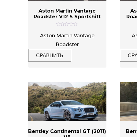
Aston Martin Vantage
As
Roadster V12 S Sportshift
Roa
Категории товаров
О
ц
Aston Martin Vantage
A
е
н
Roadster
к
Метки товаров
а
СРАВНИТЬ
СР
0
и
з
5
Bentley Continental GT (2011)
Ben