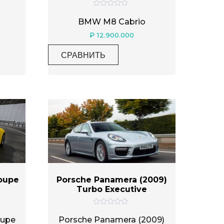
О
ц
BMW M8 Cabrio
е
н
₽
12.900.000
к
а
0
СРАВНИТЬ
и
з
5
Coupe
Porsche Panamera (2009)
Turbo Executive
О
ц
oupe
Porsche Panamera (2009)