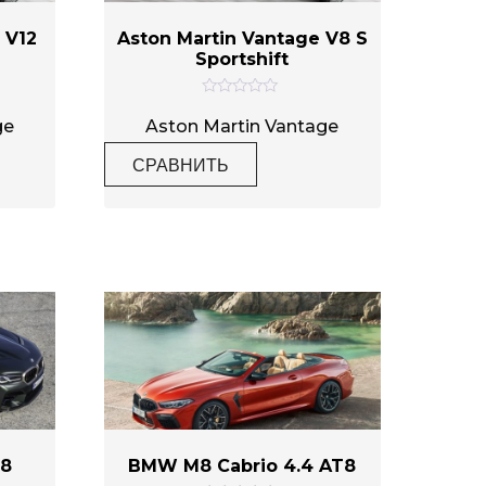
 V12
Aston Martin Vantage V8 S
Sportshift
О
ц
ge
Aston Martin Vantage
е
н
СРАВНИТЬ
к
а
0
и
з
5
T8
BMW M8 Cabrio 4.4 AT8