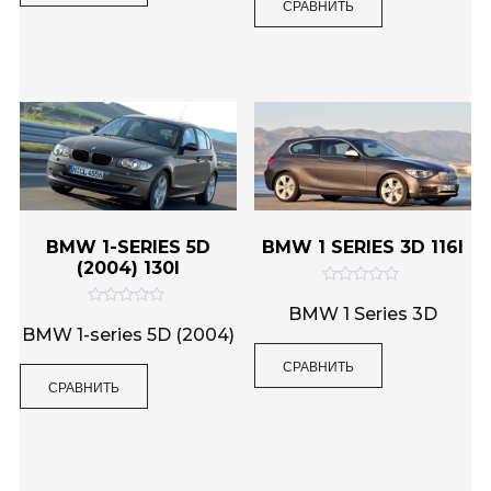
СРАВНИТЬ
а
и
0
з
и
5
з
5
BMW 1-SERIES 5D
BMW 1 SERIES 3D 116I
(2004) 130I
О
ц
BMW 1 Series 3D
О
е
ц
BMW 1-series 5D (2004)
н
е
к
н
СРАВНИТЬ
а
к
0
СРАВНИТЬ
а
и
0
з
и
5
з
5