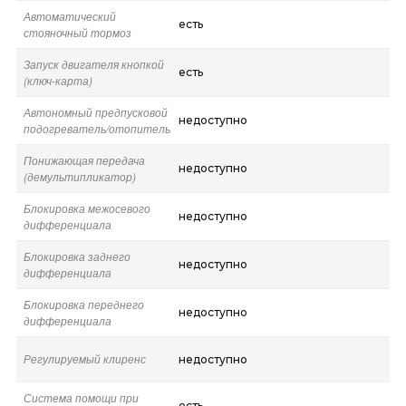
Автоматический
есть
стояночный тормоз
Запуск двигателя кнопкой
есть
(ключ-карта)
Автономный предпусковой
недоступно
подогреватель/отопитель
Понижающая передача
недоступно
(демультипликатор)
Блокировка межосевого
недоступно
дифференциала
Блокировка заднего
недоступно
дифференциала
Блокировка переднего
недоступно
дифференциала
Регулируемый клиренс
недоступно
Система помощи при
есть