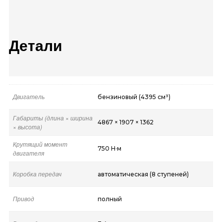
Детали
Двигатель
бензиновый (4395 см³)
Габариты (длина × ширина
4867 × 1907 × 1362
× высота)
Крутящий момент
750 Н·м
двигателя
Коробка передач
автоматическая (8 ступеней)
Привод
полный