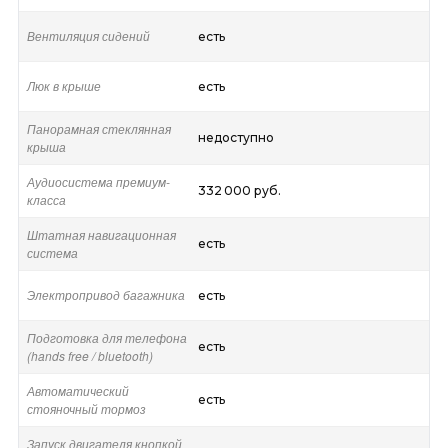
Вентиляция сидений
есть
Люк в крыше
есть
Панорамная стеклянная
недоступно
крыша
Аудиосистема премиум-
332 000 руб.
класса
Штатная навигационная
есть
система
Электропривод багажника
есть
Подготовка для телефона
есть
(hands free / bluetooth)
Автоматический
есть
стояночный тормоз
Запуск двигателя кнопкой