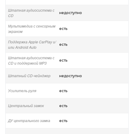
Штатная аудиосистема с
недоступно
CD
Мультимедиа с сенсорным
есть
экраном
Поддержка Apple CarPlay и/
есть
или Android Auto
Штатная аудиосистема с
есть
CD и поддержкой MP3
Штатный CD-чейнджер
недоступно
Усилитель руля
есть
Центральный замок
есть
ДУ центрального замка
есть