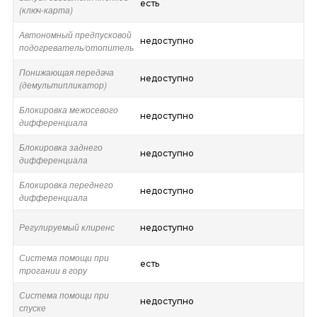
есть
(ключ-карта)
Автономный предпусковой
недоступно
подогреватель/отопитель
Понижающая передача
недоступно
(демультипликатор)
Блокировка межосевого
недоступно
дифференциала
Блокировка заднего
недоступно
дифференциала
Блокировка переднего
недоступно
дифференциала
Регулируемый клиренс
недоступно
Система помощи при
есть
трогании в гору
Система помощи при
недоступно
спуске