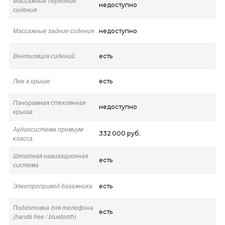
Массажные передние
недоступно
сидения
Массажные задние сидения
недоступно
Вентиляция сидений
есть
Люк в крыше
есть
Панорамная стеклянная
недоступно
крыша
Аудиосистема премиум-
332 000 руб.
класса
Штатная навигационная
есть
система
Электропривод багажника
есть
Подготовка для телефона
есть
(hands free / bluetooth)