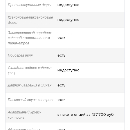
Противотуманные фары
недоступно
Ксеноновые/биксеноновые
недоступно
фары
Электропривод передних
сидений с запоминанием
есть
параметров
Подогрев руля
есть
Складное заднее сиденье
недоступно
(1/1)
Датчик давления в шинах
есть
Пассивный круиз-контроль
есть
Адаптивный круиз-
в пакете опций за 157 700 руб.
контроль
Адаптивные фары
есть