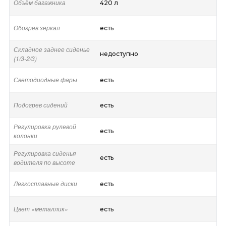
Объём багажника
420 л
Обогрев зеркал
есть
Складное заднее сиденье
недоступно
(1/3-2/3)
Светодиодные фары
есть
Подогрев сидений
есть
Регулировка рулевой
есть
колонки
Регулировка сиденья
есть
водителя по высоте
Легкосплавные диски
есть
Цвет «металлик»
есть