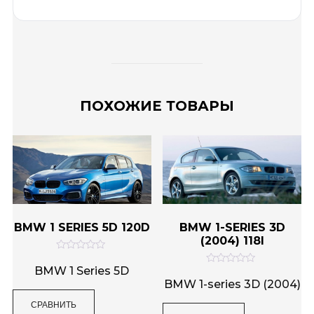
ПОХОЖИЕ ТОВАРЫ
BMW 1 SERIES 5D 120D
BMW 1-SERIES 3D
(2004) 118I
О
ц
BMW 1 Series 5D
О
е
ц
BMW 1-series 3D (2004)
н
е
к
н
СРАВНИТЬ
а
к
0