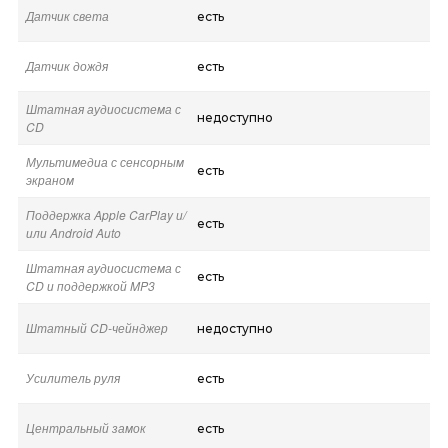
Датчик света
есть
Датчик дождя
есть
Штатная аудиосистема с
недоступно
CD
Мультимедиа с сенсорным
есть
экраном
Поддержка Apple CarPlay и/
есть
или Android Auto
Штатная аудиосистема с
есть
CD и поддержкой MP3
Штатный CD-чейнджер
недоступно
Усилитель руля
есть
Центральный замок
есть