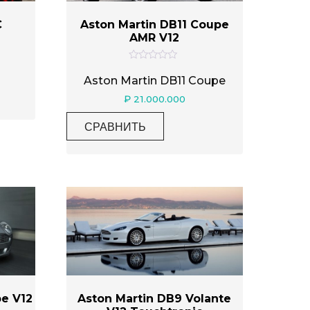
C
Aston Martin DB11 Coupe
AMR V12
О
ц
Aston Martin DB11 Coupe
е
н
₽
21.000.000
к
а
0
СРАВНИТЬ
и
з
5
e V12
Aston Martin DB9 Volante