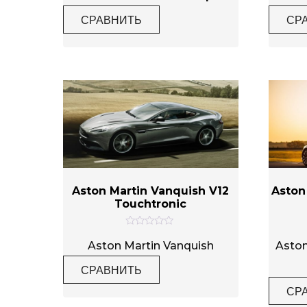
е
н
СРАВНИТЬ
СР
к
а
0
и
з
5
Aston Martin Vanquish V12
Aston
Touchtronic
О
ц
Aston Martin Vanquish
Aston
е
н
СРАВНИТЬ
к
а
0
СР
и
з