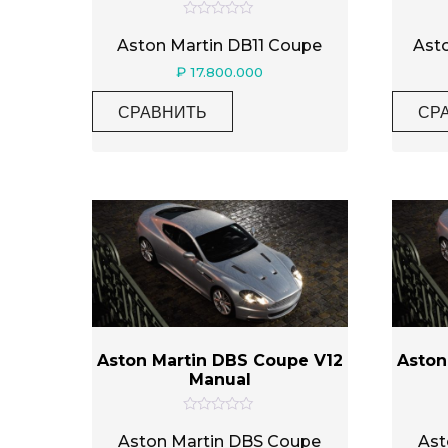
О
ц
Aston Martin DB11 Coupe
Asto
е
н
₽
17.800.000
к
а
0
СРАВНИТЬ
СР
и
з
5
Aston Martin DBS Coupe V12
Aston
Manual
О
ц
Aston Martin DBS Coupe
Ast