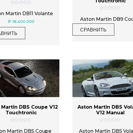
Touchtronic
О
ц
n Martin DB11 Volante
О
е
ц
Aston Martin DB9 Co
н
₽
18.400.000
е
к
н
а
СРАВНИТЬ
к
0
АВНИТЬ
а
и
0
з
и
5
з
5
 Martin DBS Coupe V12
Aston Martin DBS Vol
Touchtronic
V12 Manual
О
О
ц
ц
on Martin DBS Coupe
Aston Martin DBS Vol