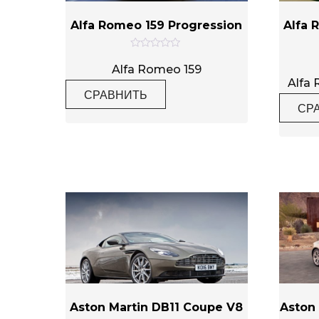
Alfa Romeo 159 Progression
Alfa 
Категории товаров
О
ц
Alfa Romeo 159
е
Alfa
н
СРАВНИТЬ
к
а
СР
Метки товаров
0
и
з
5
Aston Martin DB11 Coupe V8
Aston 