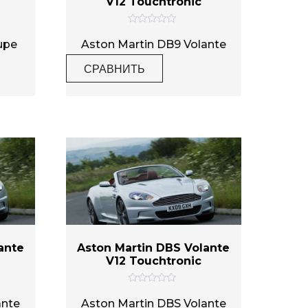
V12 Touchtronic
О
ц
upe
Aston Martin DB9 Volante
е
н
СРАВНИТЬ
к
а
0
и
з
5
ante
Aston Martin DBS Volante
V12 Touchtronic
О
ц
ante
Aston Martin DBS Volante