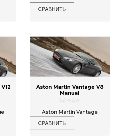
е
н
СРАВНИТЬ
к
а
0
и
з
5
 V12
Aston Martin Vantage V8
Manual
О
ц
ge
Aston Martin Vantage
е
н
СРАВНИТЬ
к
а
0
и
з