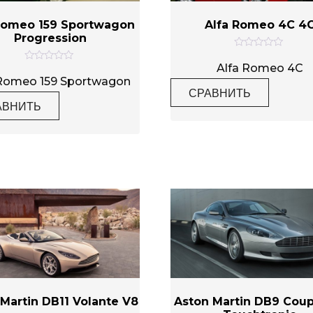
Romeo 159 Sportwagon
Alfa Romeo 4C 4
Progression
О
ц
Alfa Romeo 4C
О
е
ц
 Romeo 159 Sportwagon
н
е
СРАВНИТЬ
к
н
а
АВНИТЬ
к
0
а
и
0
з
и
5
з
5
Martin DB11 Volante V8
Aston Martin DB9 Coup