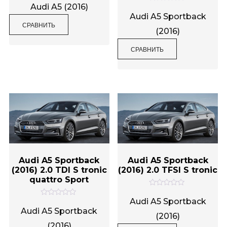
ц
Audi A5 (2016)
О
е
ц
Audi A5 Sportback
н
е
СРАВНИТЬ
к
н
(2016)
а
к
0
а
и
0
СРАВНИТЬ
з
и
5
з
5
Audi A5 Sportback
Audi A5 Sportback
(2016) 2.0 TDI S tronic
(2016) 2.0 TFSI S tronic
quattro Sport
О
ц
Audi A5 Sportback
О
е
ц
Audi A5 Sportback
н
(2016)
е
к
н
(2016)
а