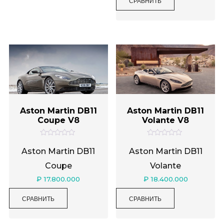
СРАВНИТЬ
5
Aston Martin DB11
Aston Martin DB11
Coupe V8
Volante V8
О
О
ц
ц
Aston Martin DB11
Aston Martin DB11
е
е
н
н
Coupe
Volante
к
к
а
а
₽
17.800.000
₽
18.400.000
0
0
и
и
з
з
СРАВНИТЬ
СРАВНИТЬ
5
5