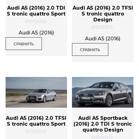
Audi A5 (2016) 2.0 TDI
Audi A5 (2016) 2.0 TFSI
S tronic quattro Sport
S tronic quattro
Design
О
ц
Audi A5 (2016)
О
е
ц
Audi A5 (2016)
н
е
СРАВНИТЬ
к
н
а
СРАВНИТЬ
к
0
а
и
0
з
и
5
з
5
Audi A5 (2016) 2.0 TFSI
Audi A5 Sportback
S tronic quattro Sport
(2016) 2.0 TDI S tronic
quattro Design
О