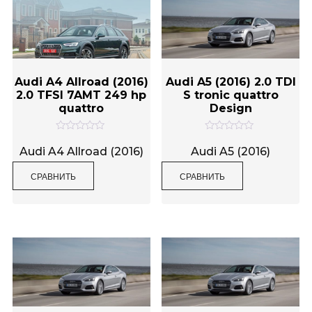
Audi A4 Allroad (2016)
Audi A5 (2016) 2.0 TDI
2.0 TFSI 7AMT 249 hp
S tronic quattro
quattro
Design
О
О
ц
ц
Audi A4 Allroad (2016)
Audi A5 (2016)
е
е
н
н
СРАВНИТЬ
СРАВНИТЬ
к
к
а
а
0
0
и
и
з
з
5
5