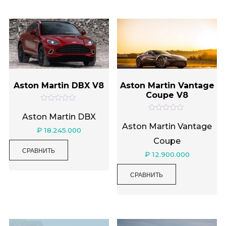
Aston Martin DBX V8
Aston Martin Vantage
Coupe V8
О
ц
Aston Martin DBX
О
е
ц
Aston Martin Vantage
н
₽
18.245.000
е
к
н
Coupe
а
к
0
СРАВНИТЬ
а
₽
12.900.000
и
0
з
и
5
з
СРАВНИТЬ
5