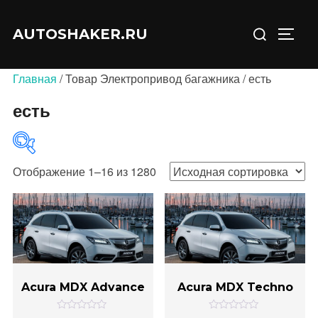
Перейти
Искать:
к
AUTOSHAKER.RU
ПЕРЕ
содержимому
Главная
/ Товар Электропривод багажника / есть
есть
Отображение 1–16 из 1280
В продаже
(0)
Acura MDX Advance
Acura MDX Techno