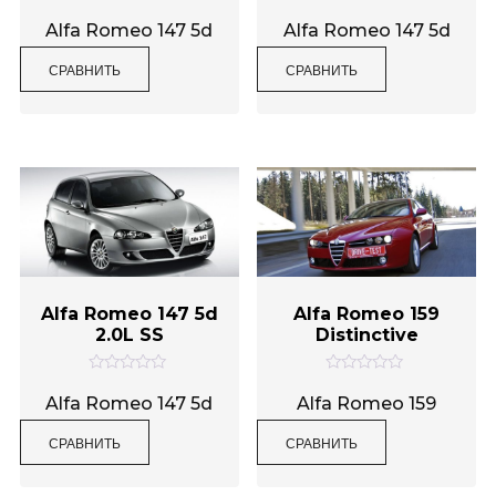
О
О
ц
ц
Alfa Romeo 147 5d
Alfa Romeo 147 5d
е
е
н
н
СРАВНИТЬ
СРАВНИТЬ
к
к
а
а
0
0
и
и
з
з
5
5
Alfa Romeo 147 5d
Alfa Romeo 159
2.0L SS
Distinctive
О
О
ц
ц
Alfa Romeo 147 5d
Alfa Romeo 159
е
е
н
н
СРАВНИТЬ
СРАВНИТЬ
к
к
а
а
0
0
и
и