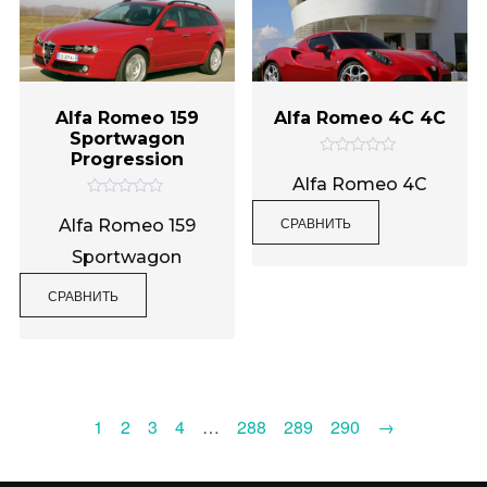
Alfa Romeo 159
Alfa Romeo 4C 4C
Sportwagon
Progression
О
ц
Alfa Romeo 4C
е
О
н
СРАВНИТЬ
ц
к
Alfa Romeo 159
е
а
н
0
Sportwagon
к
и
а
з
0
5
СРАВНИТЬ
и
з
5
1
2
3
4
…
288
289
290
→