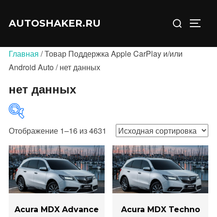
Перейти
Искать:
к
AUTOSHAKER.RU
ПЕРЕ
содержимому
Главная
/ Товар Поддержка Apple CarPlay и/или
Android Auto / нет данных
нет данных
Отображение 1–16 из 4631
В продаже
(0)
Acura MDX Advance
Acura MDX Techno