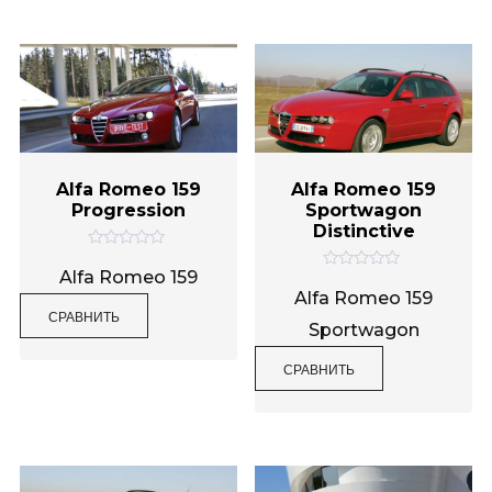
з
з
5
5
Alfa Romeo 159
Alfa Romeo 159
Progression
Sportwagon
Distinctive
О
ц
Alfa Romeo 159
О
е
ц
Alfa Romeo 159
н
е
СРАВНИТЬ
к
н
Sportwagon
а
к
0
а
и
0
СРАВНИТЬ
з
и
5
з
5