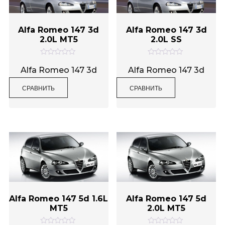
Alfa Romeo 147 3d
Alfa Romeo 147 3d
2.0L MT5
2.0L SS
О
О
ц
ц
Alfa Romeo 147 3d
Alfa Romeo 147 3d
е
е
н
н
СРАВНИТЬ
СРАВНИТЬ
к
к
а
а
0
0
и
и
з
з
5
5
Alfa Romeo 147 5d 1.6L
Alfa Romeo 147 5d
MT5
2.0L MT5