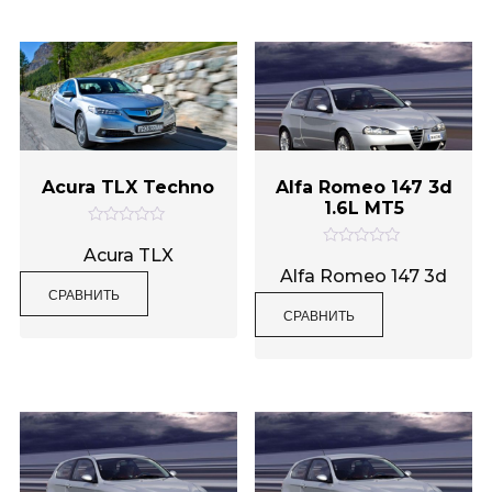
з
з
5
5
Acura TLX Techno
Alfa Romeo 147 3d
1.6L MT5
О
ц
Acura TLX
О
е
ц
Alfa Romeo 147 3d
н
е
СРАВНИТЬ
к
н
а
СРАВНИТЬ
к
0
а
и
0
з
и
5
з
5