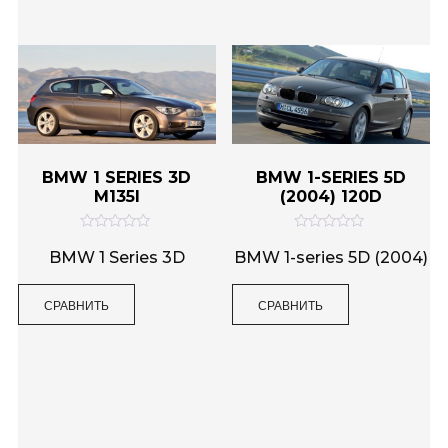
5
5
BMW 1 SERIES 3D
BMW 1-SERIES 5D
M135I
(2004) 120D
О
О
ц
ц
BMW 1 Series 3D
BMW 1-series 5D (2004)
е
е
н
н
к
к
СРАВНИТЬ
СРАВНИТЬ
а
а
0
0
и
и
з
з
5
5