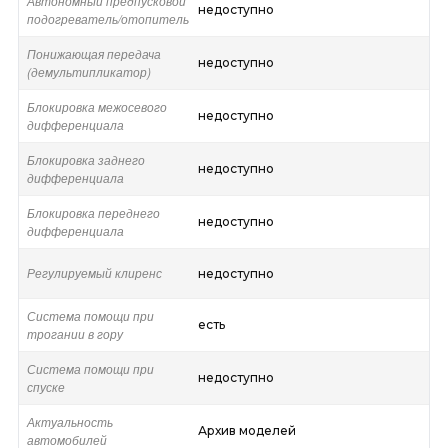
Автономный предпусковой
недоступно
подогреватель/отопитель
Понижающая передача
недоступно
(демультипликатор)
Блокировка межосевого
недоступно
дифференциала
Блокировка заднего
недоступно
дифференциала
Блокировка переднего
недоступно
дифференциала
Регулируемый клиренс
недоступно
Система помощи при
есть
трогании в гору
Система помощи при
недоступно
спуске
Актуальность
Архив моделей
автомобилей