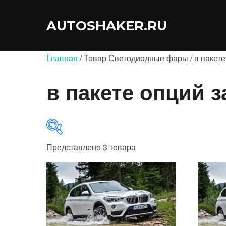
Перейти
к
AUTOSHAKER.RU
содержимому
Главная
/ Товар Светодиодные фары / в пакете 
в пакете опций з
Представлено 3 товара
В продаже
(0)
Категории товаров