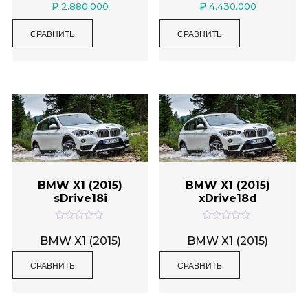
а
а
₽
2.880.000
₽
4.430.000
0
0
и
и
з
з
СРАВНИТЬ
СРАВНИТЬ
5
5
BMW X1 (2015)
BMW X1 (2015)
sDrive18i
xDrive18d
О
О
ц
ц
BMW X1 (2015)
BMW X1 (2015)
е
е
н
н
СРАВНИТЬ
СРАВНИТЬ
к
к
а
а
0
0
и
и
з
з