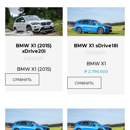
5
5
BMW X1 (2015)
BMW X1 sDrive18i
xDrive20i
О
ц
BMW X1
О
е
ц
BMW X1 (2015)
н
₽
2.790.000
е
к
н
а
СРАВНИТЬ
к
0
СРАВНИТЬ
а
и
0
з
и
5
з
5