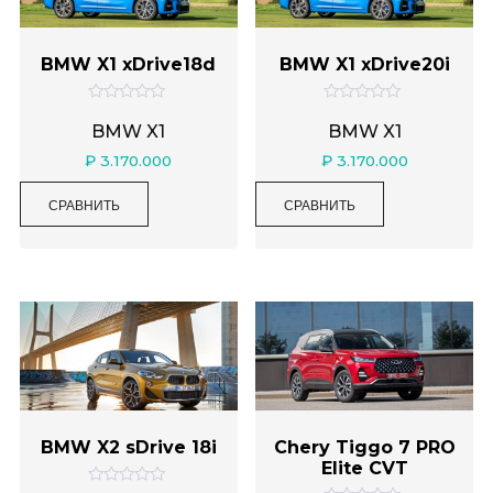
BMW X1 xDrive18d
BMW X1 xDrive20i
О
О
ц
ц
BMW X1
BMW X1
е
е
н
н
₽
3.170.000
₽
3.170.000
к
к
а
а
0
0
СРАВНИТЬ
СРАВНИТЬ
и
и
з
з
5
5
BMW X2 sDrive 18i
Chery Tiggo 7 PRO
Elite CVT