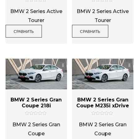
Категории товаров
О
О
ц
ц
BMW 2 Series Active
BMW 2 Series Active
е
е
н
н
Tourer
Tourer
к
к
а
а
0
0
СРАВНИТЬ
СРАВНИТЬ
Метки товаров
и
и
з
з
5
5
BMW 2 Series Gran
BMW 2 Series Gran
Coupe 218i
Coupe M235i xDrive
О
О
ц
ц
BMW 2 Series Gran
BMW 2 Series Gran
е
е
н
н
Coupe
Coupe
к
к