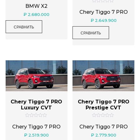
О
ц
BMW X2
О
е
ц
Chery Tiggo 7 PRO
н
₽
2.680.000
е
к
н
₽
2.649.900
а
к
0
СРАВНИТЬ
а
и
0
СРАВНИТЬ
з
и
5
з
5
Chery Tiggo 7 PRO
Chery Tiggo 7 PRO
Luxury CVT
Prestige CVT
О
О
ц
ц
Chery Tiggo 7 PRO
Chery Tiggo 7 PRO
е
е
н
н
₽
2.519.900
₽
2.779.900
к
к