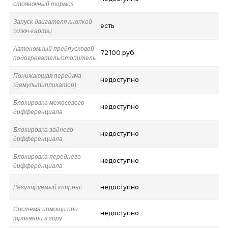
стояночный тормоз
Запуск двигателя кнопкой
есть
(ключ-карта)
Автономный предпусковой
72 100 руб.
подогреватель/отопитель
Понижающая передача
недоступно
(демультипликатор)
Блокировка межосевого
недоступно
дифференциала
Блокировка заднего
недоступно
дифференциала
Блокировка переднего
недоступно
дифференциала
Регулируемый клиренс
недоступно
Система помощи при
недоступно
трогании в гору