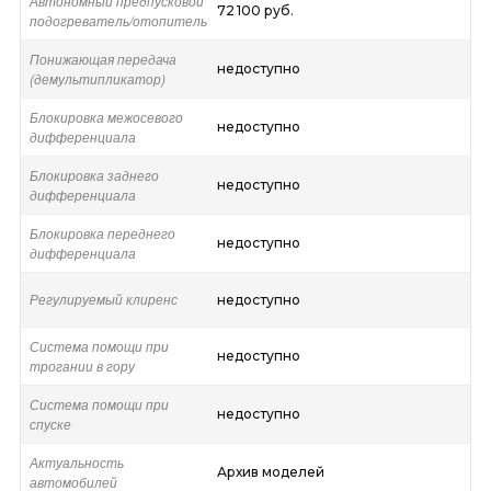
Автономный предпусковой
72 100 руб.
подогреватель/отопитель
Понижающая передача
недоступно
(демультипликатор)
Блокировка межосевого
недоступно
дифференциала
Блокировка заднего
недоступно
дифференциала
Блокировка переднего
недоступно
дифференциала
Регулируемый клиренс
недоступно
Система помощи при
недоступно
трогании в гору
Система помощи при
недоступно
спуске
Актуальность
Архив моделей
автомобилей