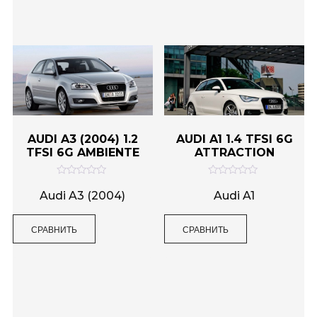
и
5
з
5
AUDI A3 (2004) 1.2
AUDI A1 1.4 TFSI 6G
TFSI 6G AMBIENTE
ATTRACTION
О
О
ц
ц
Audi A3 (2004)
Audi A1
е
е
н
н
к
к
СРАВНИТЬ
СРАВНИТЬ
а
а
0
0
и
и
з
з
5
5