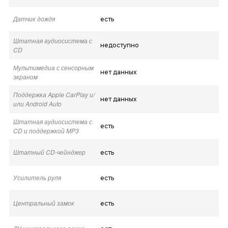
Датчик дождя
есть
Штатная аудиосистема с
недоступно
CD
Мультимедиа с сенсорным
нет данных
экраном
Поддержка Apple CarPlay и/
нет данных
или Android Auto
Штатная аудиосистема с
есть
CD и поддержкой MP3
Штатный CD-чейнджер
есть
Усилитель руля
есть
Центральный замок
есть