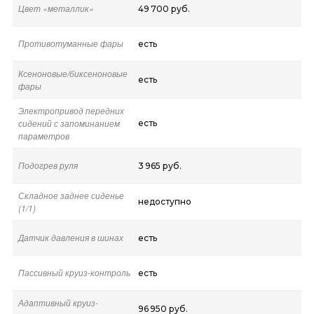
Цвет «металлик»
49 700 руб.
Противотуманные фары
есть
Ксеноновые/биксеноновые
есть
фары
Электропривод передних
сидений с запоминанием
есть
параметров
Подогрев руля
3 965 руб.
Складное заднее сиденье
недоступно
(1/1)
Датчик давления в шинах
есть
Пассивный круиз-контроль
есть
Адаптивный круиз-
96 950 руб.