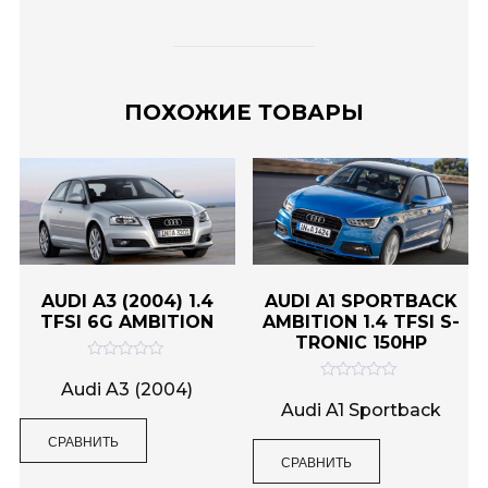
ПОХОЖИЕ ТОВАРЫ
AUDI A3 (2004) 1.4
AUDI A1 SPORTBACK
TFSI 6G AMBITION
AMBITION 1.4 TFSI S-
TRONIC 150HP
О
ц
Audi A3 (2004)
О
е
ц
Audi A1 Sportback
н
е
к
н
СРАВНИТЬ
а
к
0
СРАВНИТЬ
а
и
0
з