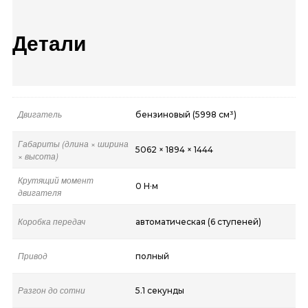
Детали
Двигатель
бензиновый (5998 см³)
Габариты (длина × ширина
5062 × 1894 × 1444
× высота)
Крутящий момент
0 Н·м
двигателя
Коробка передач
автоматическая (6 ступеней)
Привод
полный
Разгон до сотни
5.1 секунды