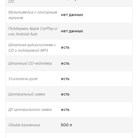
CD
Мультимедиа с сенсорным
нет данных
экраном
Поддержка Apple CarPlay и/
нет данных
или Android Auto
Штатная аудиосистема с
есть
CD и поддержкой MP3
Штатный CD-чейнджер
есть
Усилитель руля
есть
Центральный замок
есть
ДУ центрального замка
есть
Объём багажника
500 л