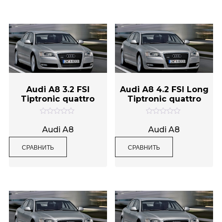
з
з
5
5
Audi A8 3.2 FSI
Audi A8 4.2 FSI Long
Tiptronic quattro
Tiptronic quattro
О
О
ц
ц
Audi A8
Audi A8
е
е
н
н
СРАВНИТЬ
СРАВНИТЬ
к
к
а
а
0
0
и
и
з
з
5
5