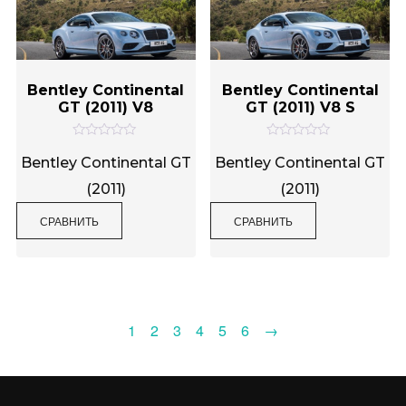
Bentley Continental
Bentley Continental
GT (2011) V8
GT (2011) V8 S
О
О
ц
ц
Bentley Continental GT
Bentley Continental GT
е
е
н
н
(2011)
(2011)
к
к
а
а
0
0
СРАВНИТЬ
СРАВНИТЬ
и
и
з
з
5
5
1
2
3
4
5
6
→