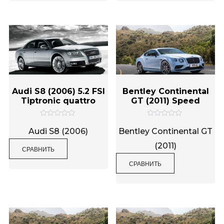
з
з
5
5
Audi S8 (2006) 5.2 FSI
Bentley Continental
Tiptronic quattro
GT (2011) Speed
О
О
ц
ц
Audi S8 (2006)
Bentley Continental GT
е
е
н
н
(2011)
СРАВНИТЬ
к
к
а
а
0
0
СРАВНИТЬ
и
и
з
з
5
5