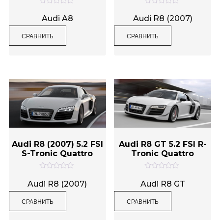
О
О
ц
ц
Audi A8
Audi R8 (2007)
е
е
н
н
СРАВНИТЬ
СРАВНИТЬ
к
к
а
а
0
0
и
и
з
з
5
5
Audi R8 (2007) 5.2 FSI
Audi R8 GT 5.2 FSI R-
S-Tronic Quattro
Tronic Quattro
О
О
ц
ц
Audi R8 (2007)
Audi R8 GT
е
е
н
н
СРАВНИТЬ
СРАВНИТЬ
к
к
а
а
0
0
и
и