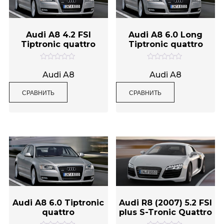
Audi A8 4.2 FSI
Audi A8 6.0 Long
Tiptronic quattro
Tiptronic quattro
О
О
ц
ц
Audi A8
Audi A8
е
е
н
н
СРАВНИТЬ
СРАВНИТЬ
к
к
а
а
0
0
и
и
з
з
5
5
Audi A8 6.0 Tiptronic
Audi R8 (2007) 5.2 FSI
quattro
plus S-Tronic Quattro