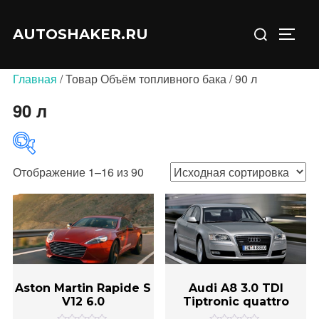
Перейти
Искать:
к
AUTOSHAKER.RU
ПЕРЕ
содержимому
Главная
/ Товар Объём топливного бака / 90 л
90 л
Отображение 1–16 из 90
В продаже
(0)
Aston Martin Rapide S
Audi A8 3.0 TDI
V12 6.0
Tiptronic quattro