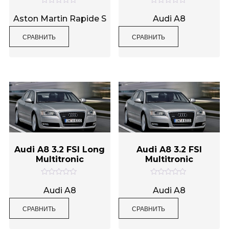
Категории товаров
О
О
ц
ц
Aston Martin Rapide S
Audi A8
е
е
н
н
СРАВНИТЬ
СРАВНИТЬ
к
к
а
а
0
0
Метки товаров
и
и
з
з
5
5
Audi A8 3.2 FSI Long
Audi A8 3.2 FSI
Multitronic
Multitronic
О
О
ц
ц
Audi A8
Audi A8
е
е
н
н
СРАВНИТЬ
СРАВНИТЬ
к
к
а
а
0
0
и
и