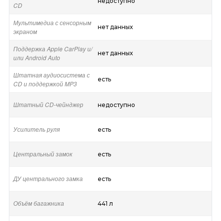
недоступно
CD
Мультимедиа с сенсорным
нет данных
экраном
Поддержка Apple CarPlay и/
нет данных
или Android Auto
Штатная аудиосистема с
есть
CD и поддержкой MP3
Штатный CD-чейнджер
недоступно
Усилитель руля
есть
Центральный замок
есть
ДУ центрального замка
есть
Объём багажника
441 л