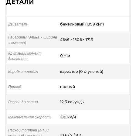
ДЕТАЛИ
Двигатель
бензиновый (1998 см³)
Габариты (длина × ширина
4646 × 1806 × 1713
× высота)
Крутящий момент
0 Н·м
двигателя
Коробка передач
вариатор (0 ступеней)
Привод
полный
Разгон до сотни
12.3 секунды
Максимальная скорость
180 км/ч
Расход топлива (л/100
км)город / трасса /
10.6 / 7 / 8.3