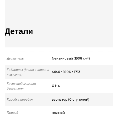
Детали
Двигатель
бензиновый (1998 см³)
Габариты (длина × ширина
4646 × 1806 × 1713
× высота)
Крутящий момент
0 Н·м
двигателя
Коробка передач
вариатор (0 ступеней)
Привод
полный