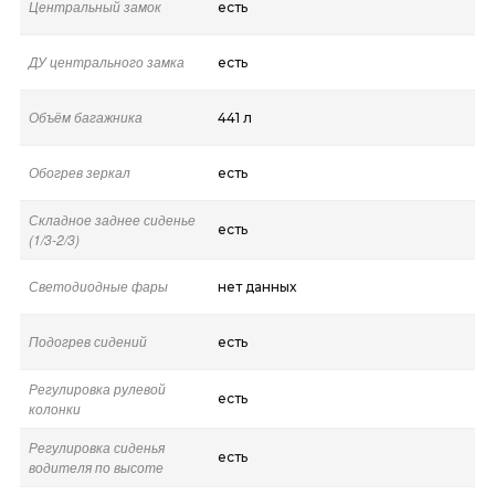
Центральный замок
есть
ДУ центрального замка
есть
Объём багажника
441 л
Обогрев зеркал
есть
Складное заднее сиденье
есть
(1/3-2/3)
Светодиодные фары
нет данных
Подогрев сидений
есть
Регулировка рулевой
есть
колонки
Регулировка сиденья
есть
водителя по высоте