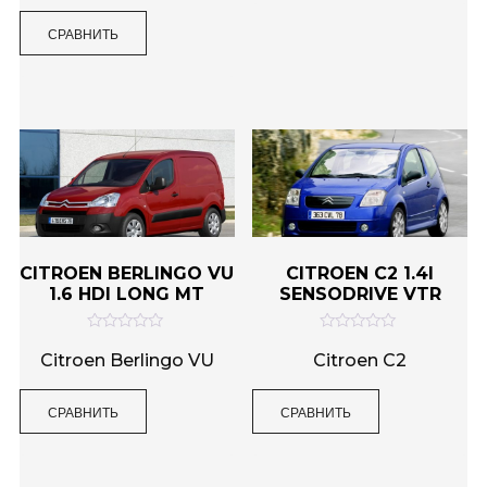
а
з
0
5
и
СРАВНИТЬ
з
5
CITROEN BERLINGO VU
CITROEN C2 1.4I
1.6 HDI LONG MT
SENSODRIVE VTR
О
О
ц
ц
Citroen Berlingo VU
Citroen C2
е
е
н
н
к
к
СРАВНИТЬ
СРАВНИТЬ
а
а
0
0
и
и
з
з
5
5