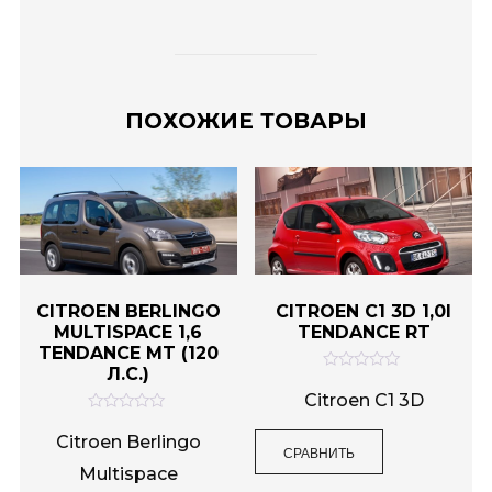
ПОХОЖИЕ ТОВАРЫ
CITROEN BERLINGO
CITROEN C1 3D 1,0I
MULTISPACE 1,6
TENDANCE RT
TENDANCE MT (120
Л.С.)
О
ц
Citroen C1 3D
е
О
н
ц
к
Citroen Berlingo
СРАВНИТЬ
е
а
н
0
Multispace
к
и