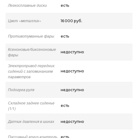
Легкосплавные диски
есть
Цвет «металлик»
16 000 руб.
Противотуманные фары
есть
Ксеноновые/биксеноновые
недоступно
фары
Электропривод передних
сидений с запоминанием
недоступно
параметров
Подогрев руля
недоступно
Складное заднее сиденье
есть
(1/1)
Датчик давления в шинах
недоступно
Пассивный круиз-контроль
есть