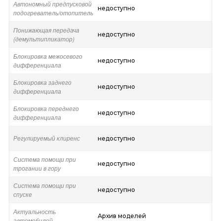
Автономный предпусковой
недоступно
подогреватель/отопитель
Понижающая передача
недоступно
(демультипликатор)
Блокировка межосевого
недоступно
дифференциала
Блокировка заднего
недоступно
дифференциала
Блокировка переднего
недоступно
дифференциала
Регулируемый клиренс
недоступно
Система помощи при
недоступно
трогании в гору
Система помощи при
недоступно
спуске
Актуальность
Архив моделей
автомобилей