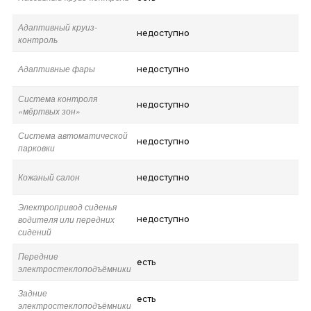
Адаптивный круиз-
недоступно
контроль
Адаптивные фары
недоступно
Система контроля
недоступно
«мёртвых зон»
Система автоматической
недоступно
парковки
Кожаный салон
недоступно
Электропривод сиденья
водителя или передних
недоступно
сидений
Передние
есть
электростеклоподъёмники
Задние
есть
электростеклоподъёмники