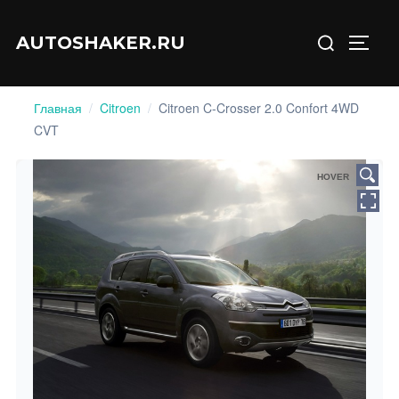
Перейти
Искать:
к
AUTOSHAKER.RU
ПЕРЕ
содержимому
Главная
/
Citroen
/
Citroen C-Crosser 2.0 Confort 4WD
CVT
HOVER