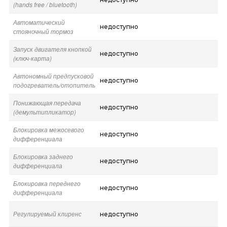
(hands free / bluetooth)
Автоматический
недоступно
стояночный тормоз
Запуск двигателя кнопкой
недоступно
(ключ-карта)
Автономный предпусковой
недоступно
подогреватель/отопитель
Понижающая передача
недоступно
(демультипликатор)
Блокировка межосевого
недоступно
дифференциала
Блокировка заднего
недоступно
дифференциала
Блокировка переднего
недоступно
дифференциала
Регулируемый клиренс
недоступно