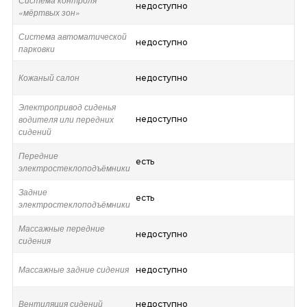
недоступно
«мёртвых зон»
Система автоматической
недоступно
парковки
Кожаный салон
недоступно
Электропривод сиденья
водителя или передних
недоступно
сидений
Передние
есть
электростеклоподъёмники
Задние
есть
электростеклоподъёмники
Массажные передние
недоступно
сидения
Массажные задние сидения
недоступно
Вентиляция сидений
недоступно