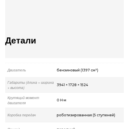
Детали
Двигатель
бензиновый (1397 см³)
Габариты (длина × ширина
3941 × 1728 × 1524
× высота)
Крутящий момент
0 Н·м
двигателя
Коробка передач
роботизированная (5 ступеней)