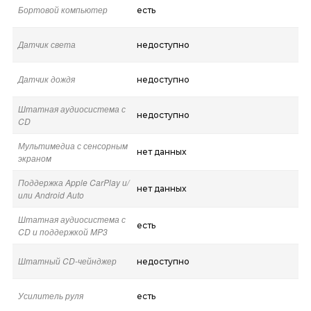
Бортовой компьютер
есть
Датчик света
недоступно
Датчик дождя
недоступно
Штатная аудиосистема с
недоступно
CD
Мультимедиа с сенсорным
нет данных
экраном
Поддержка Apple CarPlay и/
нет данных
или Android Auto
Штатная аудиосистема с
есть
CD и поддержкой MP3
Штатный CD-чейнджер
недоступно
Усилитель руля
есть