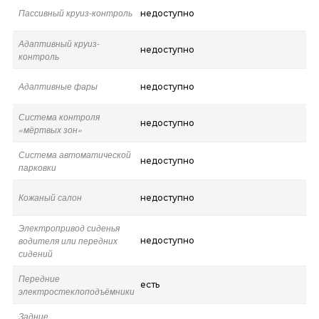
Пассивный круиз-контроль
недоступно
Адаптивный круиз-
недоступно
контроль
Адаптивные фары
недоступно
Система контроля
недоступно
«мёртвых зон»
Система автоматической
недоступно
парковки
Кожаный салон
недоступно
Электропривод сиденья
водителя или передних
недоступно
сидений
Передние
есть
электростеклоподъёмники
Задние