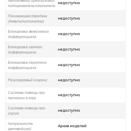
Автономный предпусковой
недоступно
подогреватель/отопитель
Понижающая передача
недоступно
(демультипликатор)
Блокировка межосевого
недоступно
дифференциала
Блокировка заднего
недоступно
дифференциала
Блокировка переднего
недоступно
дифференциала
Регулируемый клиренс
недоступно
Система помощи при
недоступно
трогании в гору
Система помощи при
недоступно
спуске
Актуальность
Архив моделей
автомобилей