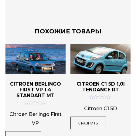
ПОХОЖИЕ ТОВАРЫ
CITROEN BERLINGO
CITROEN C1 5D 1,0I
FIRST VP 1.4
TENDANCE RT
STANDART MT
О
ц
Citroen C1 5D
О
е
ц
Citroen Berlingo First
н
е
к
н
VP
СРАВНИТЬ
а
к
0
а
и
0
з