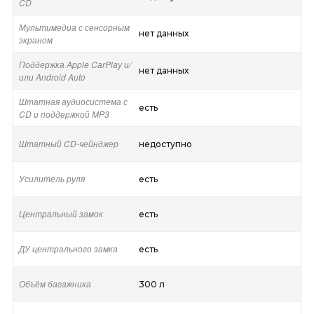
CD
Мультимедиа с сенсорным
нет данных
экраном
Поддержка Apple CarPlay и/
нет данных
или Android Auto
Штатная аудиосистема с
есть
CD и поддержкой MP3
Штатный CD-чейнджер
недоступно
Усилитель руля
есть
Центральный замок
есть
ДУ центрального замка
есть
Объём багажника
300 л