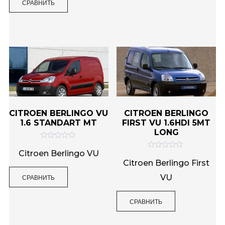
и
СРАВНИТЬ
5
з
5
CITROEN BERLINGO VU
CITROEN BERLINGO
1.6 STANDART MT
FIRST VU 1.6HDI 5MT
LONG
О
ц
Citroen Berlingo VU
О
е
ц
Citroen Berlingo First
н
е
к
н
СРАВНИТЬ
VU
а
к
0
а
и
0
з
и
СРАВНИТЬ
5
з
5