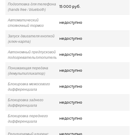
Подготовка для телефона
15 000 руб.
(hands free / bluetooth)
Автоматический
недоступно
стояночный тормоз
Запуск двигателя кнопкой
недоступно
(ключ-карта)
Автономный предпусковой
недоступно
подогреватель/отопитель
Понижающая передача
недоступно
(демультипликатор)
Блокировка межосевого
недоступно
дифференциала
Блокировка заднего
недоступно
дифференциала
Блокировка переднего
недоступно
дифференциала
Регулируемый клиренс
недоступно