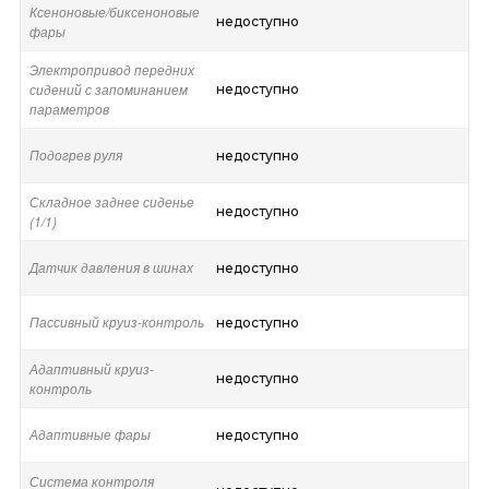
Ксеноновые/биксеноновые
недоступно
фары
Электропривод передних
сидений с запоминанием
недоступно
параметров
Подогрев руля
недоступно
Складное заднее сиденье
недоступно
(1/1)
Датчик давления в шинах
недоступно
Пассивный круиз-контроль
недоступно
Адаптивный круиз-
недоступно
контроль
Адаптивные фары
недоступно
Система контроля