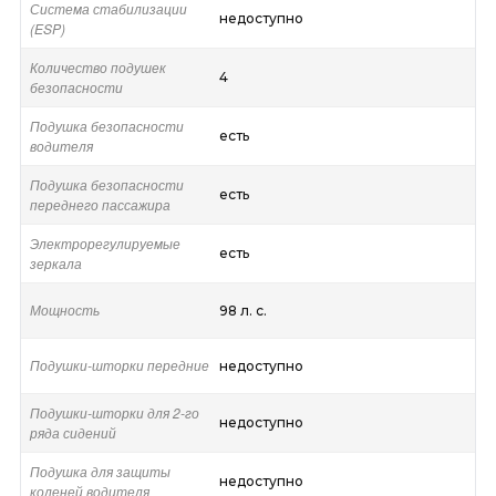
Система стабилизации
недоступно
(ESP)
Количество подушек
4
безопасности
Подушка безопасности
есть
водителя
Подушка безопасности
есть
переднего пассажира
Электрорегулируемые
есть
зеркала
Мощность
98 л. с.
Подушки-шторки передние
недоступно
Подушки-шторки для 2-го
недоступно
ряда сидений
Подушка для защиты
недоступно
коленей водителя