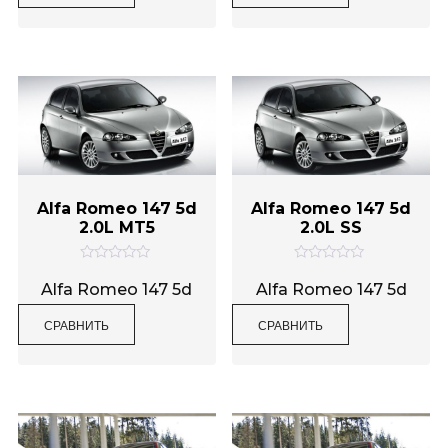
а
а
0
0
и
и
з
з
5
5
Alfa Romeo 147 5d
Alfa Romeo 147 5d
2.0L MT5
2.0L SS
О
О
ц
ц
Alfa Romeo 147 5d
Alfa Romeo 147 5d
е
е
н
н
СРАВНИТЬ
СРАВНИТЬ
к
к
а
а
0
0
и
и
з
з
5
5