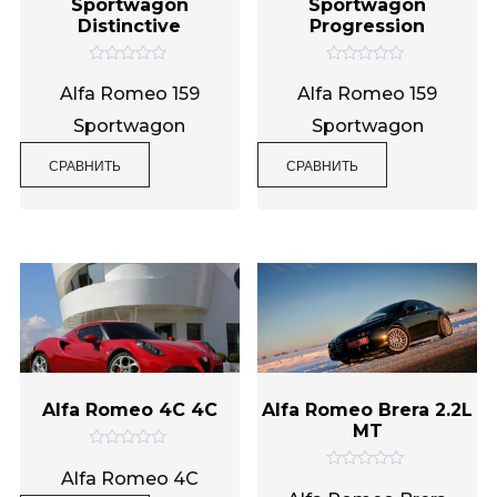
Sportwagon
Sportwagon
Distinctive
Progression
О
О
ц
ц
Alfa Romeo 159
Alfa Romeo 159
е
е
н
н
Sportwagon
Sportwagon
к
к
а
а
0
0
СРАВНИТЬ
СРАВНИТЬ
и
и
з
з
5
5
Alfa Romeo 4C 4C
Alfa Romeo Brera 2.2L
MT
О
ц
Alfa Romeo 4C
О
е
ц