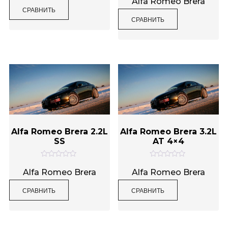
Alfa Romeo Brera
н
е
СРАВНИТЬ
к
н
а
СРАВНИТЬ
к
0
а
и
0
з
и
5
з
5
Alfa Romeo Brera 2.2L
Alfa Romeo Brera 3.2L
SS
AT 4×4
О
О
ц
ц
Alfa Romeo Brera
Alfa Romeo Brera
е
е
н
н
СРАВНИТЬ
СРАВНИТЬ
к
к
а
а
0
0
и
и
з
з
5
5