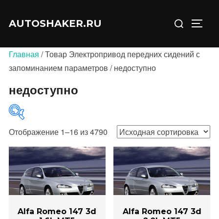
Перейти
Искать:
к
AUTOSHAKER.RU
ПЕРЕ
содержимому
Главная
/ Товар Электропривод передних сидений с
запоминанием параметров / недоступно
недоступно
Отображение 1–16 из 4790
В продаже
(0)
Alfa Romeo 147 3d
Alfa Romeo 147 3d