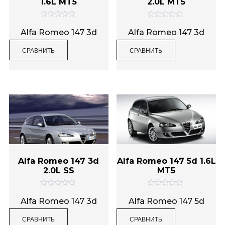
1.6L MT5
2.0L MT5
Категории товаров
О
О
ц
ц
Alfa Romeo 147 3d
Alfa Romeo 147 3d
е
е
н
н
СРАВНИТЬ
СРАВНИТЬ
к
к
а
а
0
0
Метки товаров
и
и
з
з
5
5
Alfa Romeo 147 3d
Alfa Romeo 147 5d 1.6L
2.0L SS
MT5
О
О
ц
ц
Alfa Romeo 147 3d
Alfa Romeo 147 5d
е
е
н
н
СРАВНИТЬ
СРАВНИТЬ
к
к