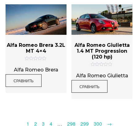
Alfa Romeo Brera 3.2L
Alfa Romeo Giulietta
MT 4×4
1.4 MT Progression
(120 hp)
О
ц
Alfa Romeo Brera
О
е
ц
Alfa Romeo Giulietta
н
е
СРАВНИТЬ
к
н
а
СРАВНИТЬ
к
0
а
и
0
з
и
5
з
5
1
2
3
4
…
298
299
300
→