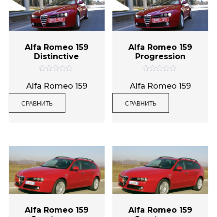
Alfa Romeo 159
Alfa Romeo 159
Distinctive
Progression
О
О
ц
ц
Alfa Romeo 159
Alfa Romeo 159
е
е
н
н
СРАВНИТЬ
СРАВНИТЬ
к
к
а
а
0
0
и
и
з
з
5
5
Alfa Romeo 159
Alfa Romeo 159