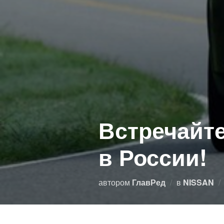
Встречайте
в России!
автором
ГлавРед
в
NISSAN