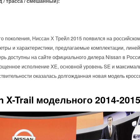
д / трасса / смешанный):
го поколения, Ниссан Х Трейл 2015 появился на российско
етры и характеристики, предлагаемые комплектации, лине
перь доступны на сайте официального дилера Nissan в Росси
ощенное исполнение XE, основной уровень SE и максимал
твительности оказалась долгожданная новая модель крос
 X-Trail модельного 2014-2015