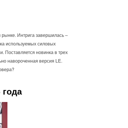
м рынке. Интрига завершилась –
йка используемых силовых
и. Поставляется новинка в трех
ьно навороченная версия LE.
совера?
 года