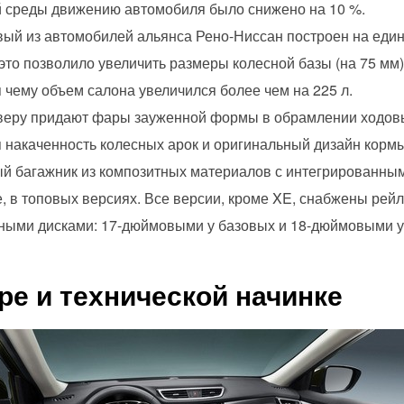
 среды движению автомобиля было снижено на 10 %.
ый из автомобилей альянса Рено-Ниссан построен на еди
это позволило увеличить размеры колесной базы (на 75 мм)
я чему объем салона увеличился более чем на 225 л.
веру придают фары зауженной формы в обрамлении ходов
я накаченность колесных арок и оригинальный дизайн корм
й багажник из композитных материалов с интегрированным
е, в топовых версиях. Все версии, кроме XE, снабжены ре
ными дисками: 17-дюймовыми у базовых и 18-дюймовыми у
ре и технической начинке