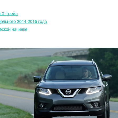
и Х-Трейл
дельного 2014-2015 года
еской начинке