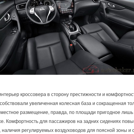
интерьер кроссовера в сторону престижности и комфортнос
особствовали увеличенная колесная база и сокращенная то
местное размещение, правда, по площади пригодное лишь д
е. Комфортность для пассажиров на задних сидениях повыс
.), наличия регулируемых воздуховодов для поясной зоны и 