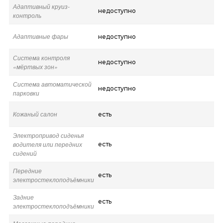
Адаптивный круиз-
недоступно
контроль
Адаптивные фары
недоступно
Система контроля
недоступно
«мёртвых зон»
Система автоматической
недоступно
парковки
Кожаный салон
есть
Электропривод сиденья
водителя или передних
есть
сидений
Передние
есть
электростеклоподъёмники
Задние
есть
электростеклоподъёмники