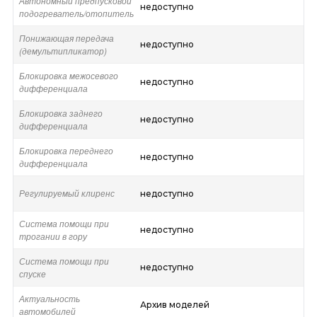
Автономный предпусковой
недоступно
подогреватель/отопитель
Понижающая передача
недоступно
(демультипликатор)
Блокировка межосевого
недоступно
дифференциала
Блокировка заднего
недоступно
дифференциала
Блокировка переднего
недоступно
дифференциала
Регулируемый клиренс
недоступно
Система помощи при
недоступно
трогании в гору
Система помощи при
недоступно
спуске
Актуальность
Архив моделей
автомобилей