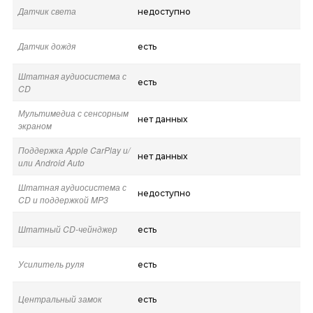
Датчик света
недоступно
Датчик дождя
есть
Штатная аудиосистема с
есть
CD
Мультимедиа с сенсорным
нет данных
экраном
Поддержка Apple CarPlay и/
нет данных
или Android Auto
Штатная аудиосистема с
недоступно
CD и поддержкой MP3
Штатный CD-чейнджер
есть
Усилитель руля
есть
Центральный замок
есть