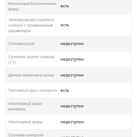
Ксеноновые/биксеноновые
есть
фары
Электропривод передних
сидений с запоминанием
есть
параметров
Подогрев руля
недоступно
Складное заднее сиденье
недоступно
(1/1)
Датчик давления в шинах
недоступно
Пассивный круиз-контроль
есть
Адаптивный круиз-
недоступно
контроль
Адаптивные фары
недоступно
Система контроля