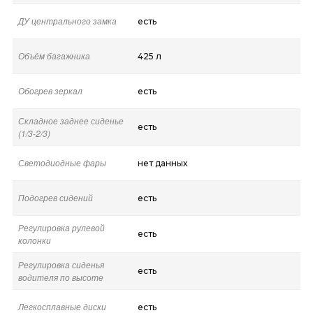
ДУ центрального замка
есть
Объём багажника
425 л
Обогрев зеркал
есть
Складное заднее сиденье
есть
(1/3-2/3)
Светодиодные фары
нет данных
Подогрев сидений
есть
Регулировка рулевой
есть
колонки
Регулировка сиденья
есть
водителя по высоте
Легкосплавные диски
есть