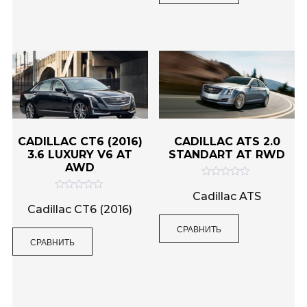
5
5
CADILLAC CT6 (2016)
CADILLAC ATS 2.0
3.6 LUXURY V6 AT
STANDART AT RWD
AWD
О
ц
Cadillac ATS
О
е
ц
Cadillac CT6 (2016)
н
е
к
н
СРАВНИТЬ
а
к
0
СРАВНИТЬ
а
и
0
з
и
5
з
5