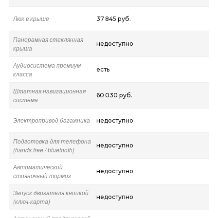
Люк в крыше
37 845 руб.
Панорамная стеклянная
недоступно
крыша
Аудиосистема премиум-
есть
класса
Штатная навигационная
60 030 руб.
система
Электропривод багажника
недоступно
Подготовка для телефона
недоступно
(hands free / bluetooth)
Автоматический
недоступно
стояночный тормоз
Запуск двигателя кнопкой
недоступно
(ключ-карта)