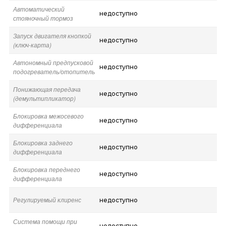
Автоматический
недоступно
стояночный тормоз
Запуск двигателя кнопкой
недоступно
(ключ-карта)
Автономный предпусковой
недоступно
подогреватель/отопитель
Понижающая передача
недоступно
(демультипликатор)
Блокировка межосевого
недоступно
дифференциала
Блокировка заднего
недоступно
дифференциала
Блокировка переднего
недоступно
дифференциала
Регулируемый клиренс
недоступно
Система помощи при
недоступно