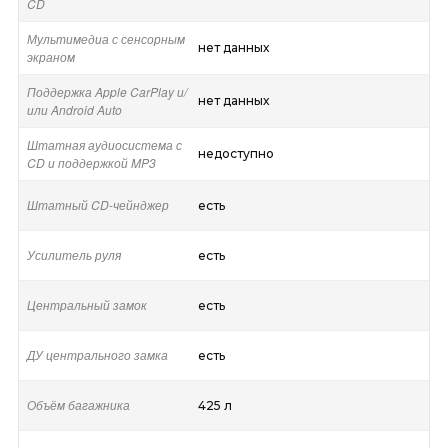
CD
Мультимедиа с сенсорным
нет данных
экраном
Поддержка Apple CarPlay и/
нет данных
или Android Auto
Штатная аудиосистема с
недоступно
CD и поддержкой MP3
Штатный CD-чейнджер
есть
Усилитель руля
есть
Центральный замок
есть
ДУ центрального замка
есть
Объём багажника
425 л