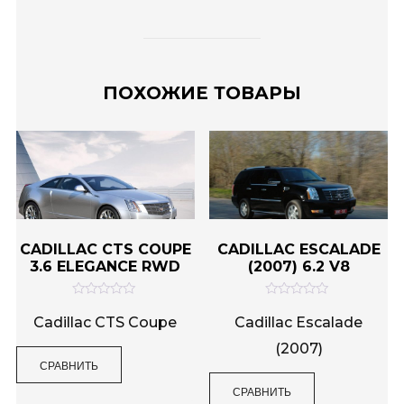
ПОХОЖИЕ ТОВАРЫ
CADILLAC CTS COUPE
CADILLAC ESCALADE
3.6 ELEGANCE RWD
(2007) 6.2 V8
О
О
ц
ц
Cadillac CTS Coupe
Cadillac Escalade
е
е
н
н
(2007)
к
к
СРАВНИТЬ
а
а
0
0
и
и
СРАВНИТЬ
з
з