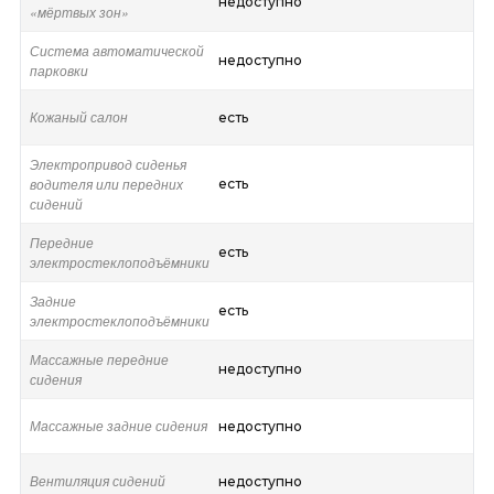
недоступно
«мёртвых зон»
Система автоматической
недоступно
парковки
Кожаный салон
есть
Электропривод сиденья
водителя или передних
есть
сидений
Передние
есть
электростеклоподъёмники
Задние
есть
электростеклоподъёмники
Массажные передние
недоступно
сидения
Массажные задние сидения
недоступно
Вентиляция сидений
недоступно