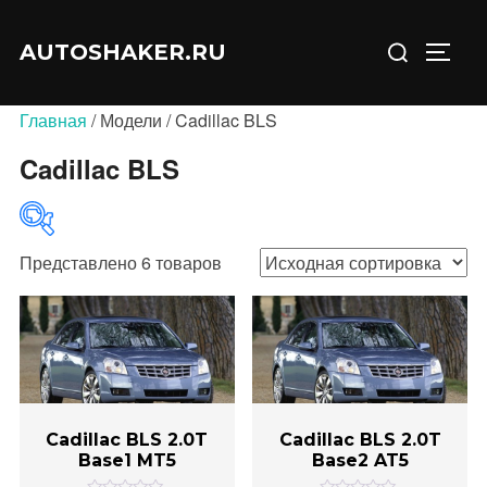
Перейти
Искать:
к
AUTOSHAKER.RU
ПЕРЕ
содержимому
Главная
/ Модели / Cadillac BLS
Cadillac BLS
Представлено 6 товаров
В продаже
(0)
Категории товаров
Cadillac BLS 2.0T
Cadillac BLS 2.0T
Base1 MT5
Base2 AT5