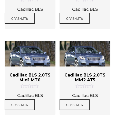
О
О
Метки товаров
ц
ц
Cadillac BLS
Cadillac BLS
е
е
н
н
СРАВНИТЬ
СРАВНИТЬ
к
к
а
а
0
0
и
и
з
з
5
5
Cadillac BLS 2.0TS
Cadillac BLS 2.0TS
Mid1 MT6
Mid2 AT5
О
О
ц
ц
Cadillac BLS
Cadillac BLS
е
е
н
н
СРАВНИТЬ
СРАВНИТЬ
к
к
а
а
0
0
и
и