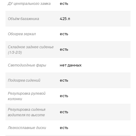
ДУ центрального замка
есть
Объём багажника
425 л
Обогрев зеркал
есть
Складное заднее сиденье
есть
(1/3-2/3)
Светодиодные фары
нет данных
Подогрев сидений
есть
Регулировка рулевой
есть
колонки
Регулировка сиденья
есть
водителя по высоте
Легкосплавные диски
есть