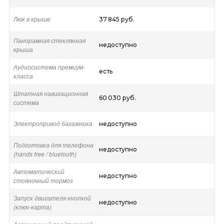
Люк в крыше
37 845 руб.
Панорамная стеклянная
недоступно
крыша
Аудиосистема премиум-
есть
класса
Штатная навигационная
60 030 руб.
система
Электропривод багажника
недоступно
Подготовка для телефона
недоступно
(hands free / bluetooth)
Автоматический
недоступно
стояночный тормоз
Запуск двигателя кнопкой
недоступно
(ключ-карта)