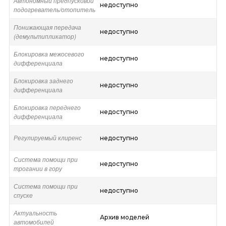
Автономный предпусковой
недоступно
подогреватель/отопитель
Понижающая передача
недоступно
(демультипликатор)
Блокировка межосевого
недоступно
дифференциала
Блокировка заднего
недоступно
дифференциала
Блокировка переднего
недоступно
дифференциала
Регулируемый клиренс
недоступно
Система помощи при
недоступно
трогании в гору
Система помощи при
недоступно
спуске
Актуальность
Архив моделей
автомобилей