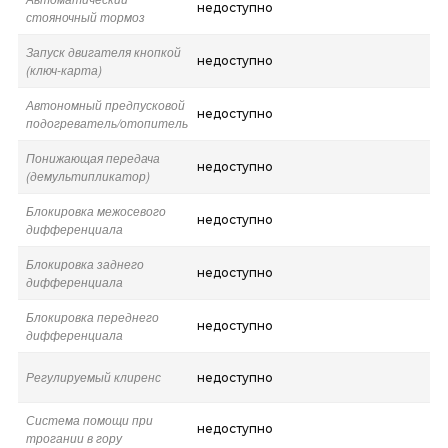
недоступно
стояночный тормоз
Запуск двигателя кнопкой
недоступно
(ключ-карта)
Автономный предпусковой
недоступно
подогреватель/отопитель
Понижающая передача
недоступно
(демультипликатор)
Блокировка межосевого
недоступно
дифференциала
Блокировка заднего
недоступно
дифференциала
Блокировка переднего
недоступно
дифференциала
Регулируемый клиренс
недоступно
Система помощи при
недоступно
трогании в гору