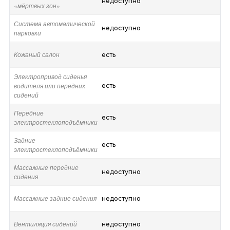
недоступно
«мёртвых зон»
Система автоматической
недоступно
парковки
Кожаный салон
есть
Электропривод сиденья
водителя или передних
есть
сидений
Передние
есть
электростеклоподъёмники
Задние
есть
электростеклоподъёмники
Массажные передние
недоступно
сидения
Массажные задние сидения
недоступно
Вентиляция сидений
недоступно