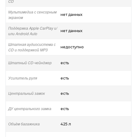
CD
Мультимедиа с сенсорным
нет данных
экраном
Поддержка Apple CarPlay и/
нет данных
или Android Auto
Штатная аудиосистема с
недоступно
CD и поддержкой MP3
Штатный CD-чейнджер
есть
Усилитель руля
есть
Центральный замок
есть
ДУ центрального замка
есть
Объём багажника
425 л