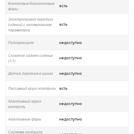
Ксеноновые/биксеноновые
есть
фары
Электропривод передних
сидений с запоминанием
есть
параметров
Подогрев руля
недоступно
Складное заднее сиденье
недоступно
(1/1)
Датчик давления в шинах
недоступно
Пассивный круиз-контроль
есть
Адаптивный круиз-
недоступно
контроль
Адаптивные фары
недоступно
Система контроля