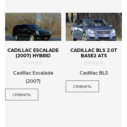
5
5
CADILLAC ESCALADE
CADILLAC BLS 2.0T
(2007) HYBRID
BASE2 AT5
О
О
ц
ц
Cadillac Escalade
Cadillac BLS
е
е
н
н
(2007)
к
к
СРАВНИТЬ
а
а
0
0
и
и
СРАВНИТЬ
з
з
5
5