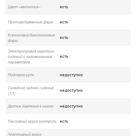
Цвет «металлик»
есть
Противотуманные фары
есть
Ксеноновые/биксеноновые
есть
фары
Электропривод передних
сидений с запоминанием
есть
параметров
Подогрев руля
недоступно
Складное заднее сиденье
недоступно
(1/1)
Датчик давления в шинах
недоступно
Пассивный круиз-контроль
есть
Адаптивный круиз-