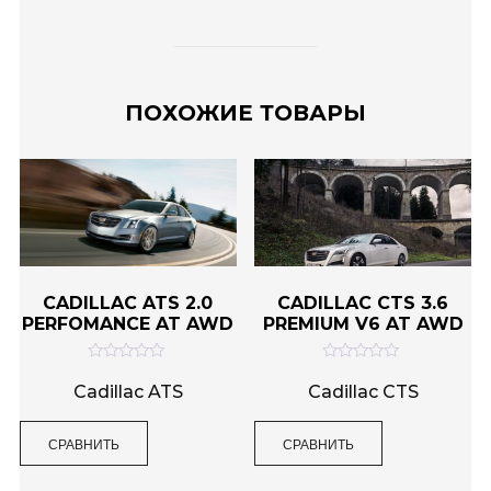
ПОХОЖИЕ ТОВАРЫ
CADILLAC ATS 2.0
CADILLAC CTS 3.6
PERFOMANCE AT AWD
PREMIUM V6 AT AWD
О
О
ц
ц
Cadillac ATS
Cadillac CTS
е
е
н
н
к
к
СРАВНИТЬ
СРАВНИТЬ
а
а
0
0
и
и
з
з