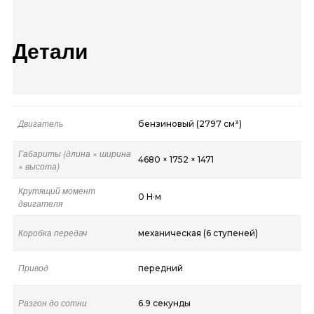
Детали
Двигатель
бензиновый (2797 см³)
Габариты (длина × ширина
4680 × 1752 × 1471
× высота)
Крутящий момент
0 Н·м
двигателя
Коробка передач
механическая (6 ступеней)
Привод
передний
Разгон до сотни
6.9 секунды