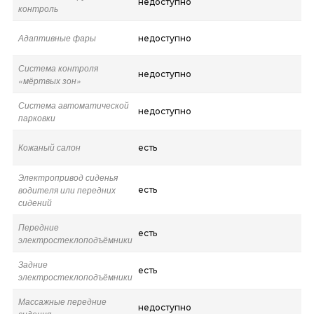
недоступно
контроль
Адаптивные фары
недоступно
Система контроля
недоступно
«мёртвых зон»
Система автоматической
недоступно
парковки
Кожаный салон
есть
Электропривод сиденья
водителя или передних
есть
сидений
Передние
есть
электростеклоподъёмники
Задние
есть
электростеклоподъёмники
Массажные передние
недоступно
сидения