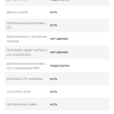
Датчик дождя
есть
Штатная аудиосистема с
есть
CD
Мультимедиа с сенсорным
нет данных
экраном
Поддержка Apple CarPlay и/
нет данных
или Android Auto
Штатная аудиосистема с
недоступно
CD и поддержкой MP3
Штатный CD-чейнджер
есть
Усилитель руля
есть
Центральный замок
есть