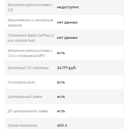
Штатная аудиосистема с
недоступно
CD
Мультимедиа с сенсорным
нет данных
экраном
Поддержка Apple CarPlay и/
нет данных
или Android Auto
Штатная аудиосистема с
есть
CD и поддержкой MP3
Штатный CD-чейнджер
24 177 руб.
Усилитель руля
есть
Центральный замок
есть
ДУ центрального замка
есть
Объём багажника
450 л