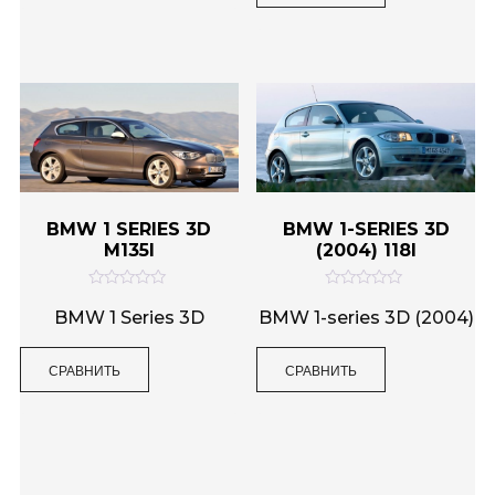
з
и
5
з
5
BMW 1 SERIES 3D
BMW 1-SERIES 3D
M135I
(2004) 118I
О
О
ц
ц
BMW 1 Series 3D
BMW 1-series 3D (2004)
е
е
н
н
к
к
СРАВНИТЬ
СРАВНИТЬ
а
а
0
0
и
и
з
з
5
5