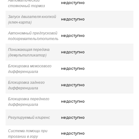
недоступно
стояночный тормоз
Запуск двигателя кнопкой
недоступно
(ключ-карта)
Автономный предпусковой
недоступно
подогреватель/отопитель
Понижающая передача
недоступно
(демультипликатор)
Блокировка межосевого
недоступно
дифференциала
Блокировка заднего
недоступно
дифференциала
Блокировка переднего
недоступно
дифференциала
Регулируемый клиренс
недоступно
Система помощи при
недоступно
трогании в гору