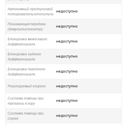
Автономный предпусковой
недоступно
подогреватель/отопитель
Понижающая передача
недоступно
(демультипликатор)
Блокировка межосевого
недоступно
дифференциала
Блокировка заднего
недоступно
дифференциала
Блокировка переднего
недоступно
дифференциала
Регулируемый клиренс
недоступно
Система помощи при
недоступно
трогании в гору
Система помощи при
недоступно
спуске