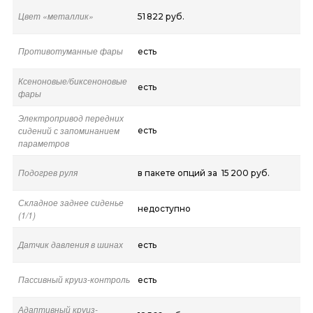
Цвет «металлик»
51 822 руб.
Противотуманные фары
есть
Ксеноновые/биксеноновые
есть
фары
Электропривод передних
сидений с запоминанием
есть
параметров
Подогрев руля
в пакете опций за 15 200 руб.
Складное заднее сиденье
недоступно
(1/1)
Датчик давления в шинах
есть
Пассивный круиз-контроль
есть
Адаптивный круиз-