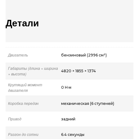
Детали
Двигатель
бензиновый (2996 см³)
Габариты (длина × ширина
4820 × 1855 × 1374
× высота)
Крутящий момент
0 Н·м
двигателя
Коробка передач
механическая (6 ступеней)
Привод
задний
Разгон до сотни
6.4 секунды