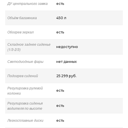
ДУ центрального замка
есть
Объём багажника
450 л
Обогрев зеркал
есть
Складное заднее сиденье
недоступно
(1/3-2/3)
Светодиодные фары
нет данных
Подогрев сидений
25 299 руб.
Регулировка рулевой
есть
колонки
Регулировка сиденья
есть
водителя по высоте
Легкосплавные диски
есть