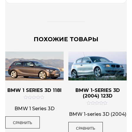
ПОХОЖИЕ ТОВАРЫ
BMW 1 SERIES 3D 118I
BMW 1-SERIES 3D
(2004) 123D
О
ц
BMW 1 Series 3D
О
е
ц
BMW 1-series 3D (2004)
н
е
к
н
СРАВНИТЬ
а
к
0
СРАВНИТЬ
а
и
0