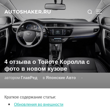
Перейти
Искать:
к
AUTOSHAKER.RU
ПЕРЕ
содержимому
4 отзыва о Тойоте Королла с
фото в новом кузове
Опубликовано
автором
ГлавРед
в
Японские Авто
-
Краткое содержание статьи:
Обновления во внешности