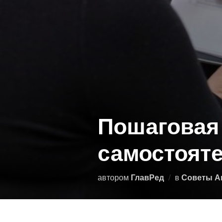
Пошаговая 
самостоят
автором
ГлавРед
в
Советы А