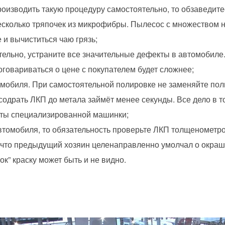
роизводить такую процедуру самостоятельно, то обзаведит
несколько тряпочек из микрофибры. Пылесос с множеством 
 и вычиститься чаю грязь;
тельно, устраните все значительные дефекты в автомобиле
договариваться о цене с покупателем будет сложнее;
мобиля. При самостоятельной полировке не заменяйте по
содрать ЛКП до метала займёт менее секунды. Все дело в т
ты специализированной машинки;
втомобиля, то обязательность проверьте ЛКП толщенометром
о что предыдущий хозяин целенаправленно умолчал о окраш
ок” краску может быть и не видно.