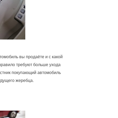
томобиль вы продаёте и с какой
 правило требуют больше ухода
частник покупающий автомобиль
удущего жеребца.