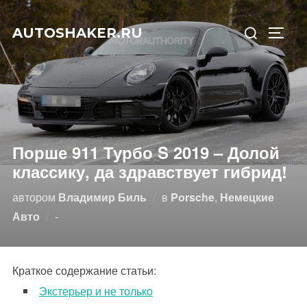
Перейти
Искать:
к
AUTOSHAKER.RU
ПЕРЕ
содержимому
Порше 911 Турбо S 2019 – Долой
классику, да здравствует гибрид!
автором
Владимир Биль
в
Porsche
,
Немецкие
Опубликовано
Авто
-
Краткое содержание статьи:
Экстерьер и не только