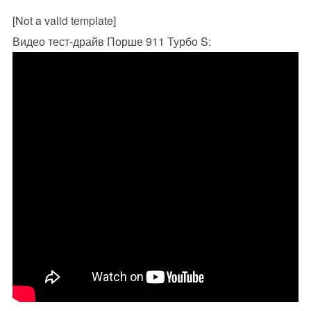
[Not a valid template]
Видео тест-драйв Порше 911 Турбо S: