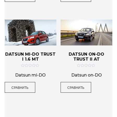
и
и
з
з
5
5
DATSUN MI-DO TRUST
DATSUN ON-DO
I 1.6 MT
TRUST II AT
О
О
ц
ц
Datsun mi-DO
Datsun on-DO
е
е
н
н
к
к
СРАВНИТЬ
СРАВНИТЬ
а
а
0
0
и
и
з
з
5
5