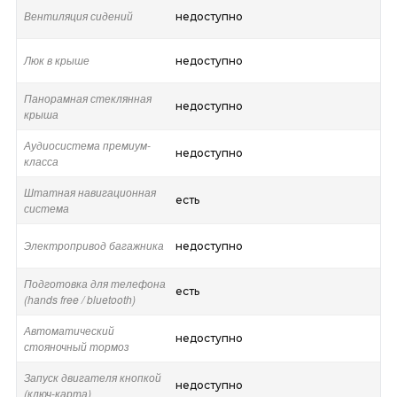
Вентиляция сидений
недоступно
Люк в крыше
недоступно
Панорамная стеклянная
недоступно
крыша
Аудиосистема премиум-
недоступно
класса
Штатная навигационная
есть
система
Электропривод багажника
недоступно
Подготовка для телефона
есть
(hands free / bluetooth)
Автоматический
недоступно
стояночный тормоз
Запуск двигателя кнопкой
недоступно
(ключ-карта)