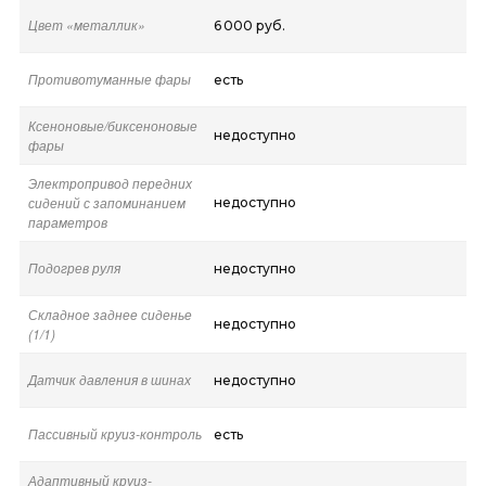
Цвет «металлик»
6 000 руб.
Противотуманные фары
есть
Ксеноновые/биксеноновые
недоступно
фары
Электропривод передних
сидений с запоминанием
недоступно
параметров
Подогрев руля
недоступно
Складное заднее сиденье
недоступно
(1/1)
Датчик давления в шинах
недоступно
Пассивный круиз-контроль
есть
Адаптивный круиз-