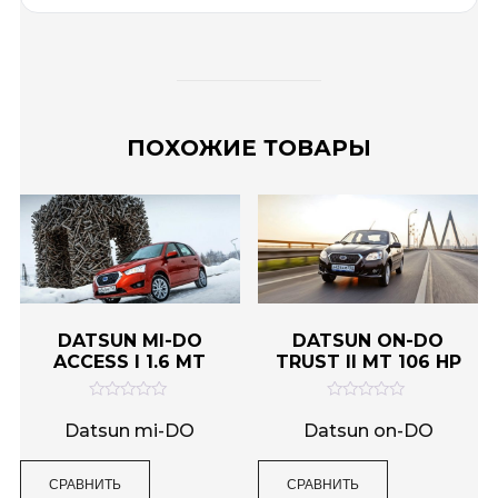
ПОХОЖИЕ ТОВАРЫ
DATSUN MI-DO
DATSUN ON-DO
ACCESS I 1.6 MT
TRUST II MT 106 HP
О
О
ц
ц
Datsun mi-DO
Datsun on-DO
е
е
н
н
к
к
СРАВНИТЬ
СРАВНИТЬ
а
а
0
0