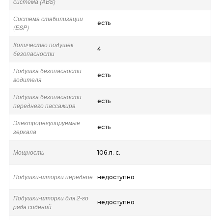
система (ABS)
Система стабилизации
есть
(ESP)
Количество подушек
4
безопасности
Подушка безопасности
есть
водителя
Подушка безопасности
есть
переднего пассажира
Электрорегулируемые
есть
зеркала
Мощность
106 л. с.
Подушки-шторки передние
недоступно
Подушки-шторки для 2-го
недоступно
ряда сидений