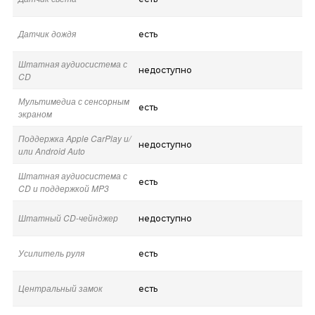
Датчик дождя
есть
Штатная аудиосистема с
недоступно
CD
Мультимедиа с сенсорным
есть
экраном
Поддержка Apple CarPlay и/
недоступно
или Android Auto
Штатная аудиосистема с
есть
CD и поддержкой MP3
Штатный CD-чейнджер
недоступно
Усилитель руля
есть
Центральный замок
есть