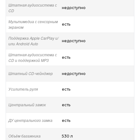
Штатная аудиосистема с
недоступно
CD
Мультимедиа с сенсорным
есть
экраном
Поддержка Apple CarPlay и/
недоступно
или Android Auto
Штатная аудиосистема с
есть
CD и поддержкой MP3
Штатный CD-чейнджер
недоступно
Усилитель руля
есть
Центральный замок
есть
ДУ центрального замка
есть
Объём багажника
530 л