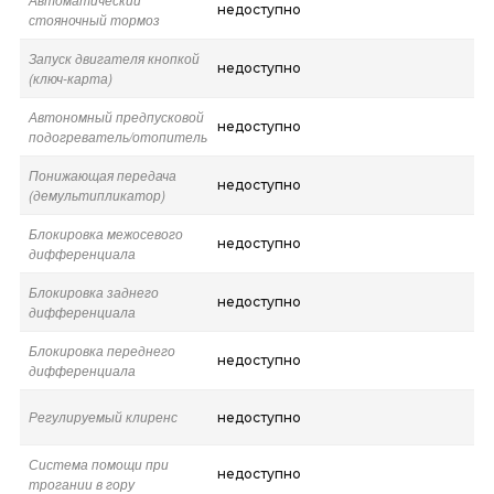
недоступно
стояночный тормоз
Запуск двигателя кнопкой
недоступно
(ключ-карта)
Автономный предпусковой
недоступно
подогреватель/отопитель
Понижающая передача
недоступно
(демультипликатор)
Блокировка межосевого
недоступно
дифференциала
Блокировка заднего
недоступно
дифференциала
Блокировка переднего
недоступно
дифференциала
Регулируемый клиренс
недоступно
Система помощи при
недоступно
трогании в гору