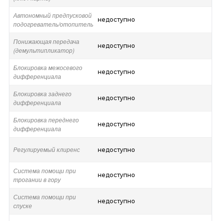
Автономный предпусковой
недоступно
подогреватель/отопитель
Понижающая передача
недоступно
(демультипликатор)
Блокировка межосевого
недоступно
дифференциала
Блокировка заднего
недоступно
дифференциала
Блокировка переднего
недоступно
дифференциала
Регулируемый клиренс
недоступно
Система помощи при
недоступно
трогании в гору
Система помощи при
недоступно
спуске