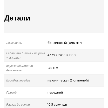
Детали
Двигатель
бензиновый (1596 см³)
Габариты (длина × ширина
4337 × 1700 × 1500
× высота)
Крутящий момент
148 Н·м
двигателя
Коробка передач
механическая (5 ступеней)
Привод
передний
Разгон до сотни
10.5 секунды