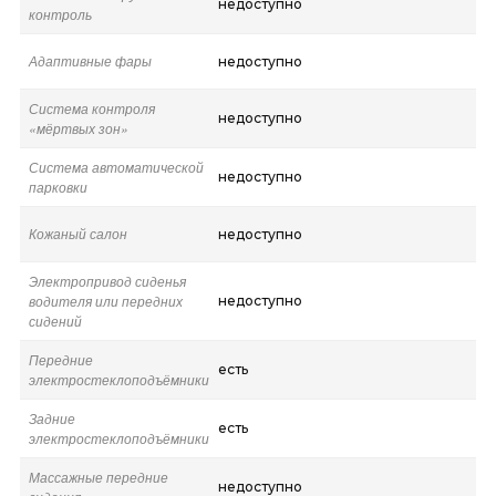
недоступно
контроль
Адаптивные фары
недоступно
Система контроля
недоступно
«мёртвых зон»
Система автоматической
недоступно
парковки
Кожаный салон
недоступно
Электропривод сиденья
водителя или передних
недоступно
сидений
Передние
есть
электростеклоподъёмники
Задние
есть
электростеклоподъёмники
Массажные передние
недоступно