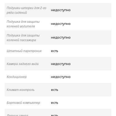
Подушки-шторки для 2-го
недоступно
ряда сидений
Подушка для защиты
недоступно
коленей водителя
Подушка для защиты
недоступно
коленей пассажира
Штатный парктроник
есть
Камера заднего вида
недоступно
Кондиционер
недоступно
Климат-контроль
есть
Бортовой компьютер
есть
Датчик света
есть