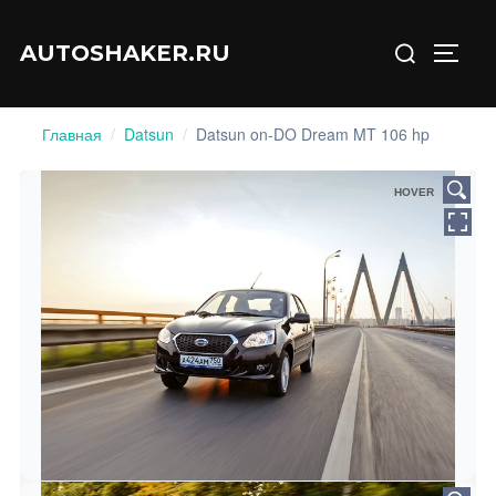
Перейти
Искать:
к
AUTOSHAKER.RU
ПЕРЕ
содержимому
Главная
/
Datsun
/
Datsun on-DO Dream MT 106 hp
HOVER