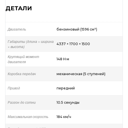
ДЕТАЛИ
Двигатель
бензиновый (1596 см³)
Габариты (длина × ширина
4337 × 1700 × 1500
× высота)
Крутящий момент
148 Н·м
двигателя
Коробка передач
механическая (5 ступеней)
Привод
передний
Разгон до сотни
10.5 секунды
Максимальная скорость
184 км/ч