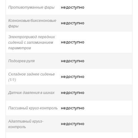
Противотуманные фары
недоступно
Ксеноновые/биксеноновые
недоступно
фары
Электропривод передних
сидений с запоминанием
недоступно
параметров
Подогрев руля
недоступно
Складное заднее сиденье
недоступно
(1/1)
Датчик давления в шинах
недоступно
Пассивный круиз-контроль
недоступно
Адаптивный круиз-
недоступно
контроль