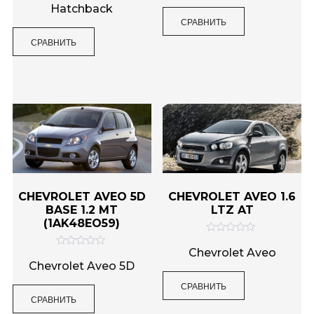
н
н
Hatchback
к
к
СРАВНИТЬ
а
а
0
0
и
и
СРАВНИТЬ
з
з
5
5
CHEVROLET AVEO 5D
CHEVROLET AVEO 1.6
BASE 1.2 MT
LTZ AT
(1AK48EO59)
О
ц
Chevrolet Aveo
О
е
ц
Chevrolet Aveo 5D
н
е
к
н
СРАВНИТЬ
а
к
0
СРАВНИТЬ
а
и
0
з