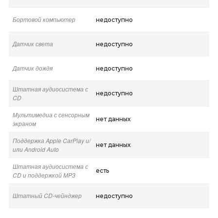
Бортовой компьютер
недоступно
Датчик света
недоступно
Датчик дождя
недоступно
Штатная аудиосистема с
недоступно
CD
Мультимедиа с сенсорным
нет данных
экраном
Поддержка Apple CarPlay и/
нет данных
или Android Auto
Штатная аудиосистема с
есть
CD и поддержкой MP3
Штатный CD-чейнджер
недоступно