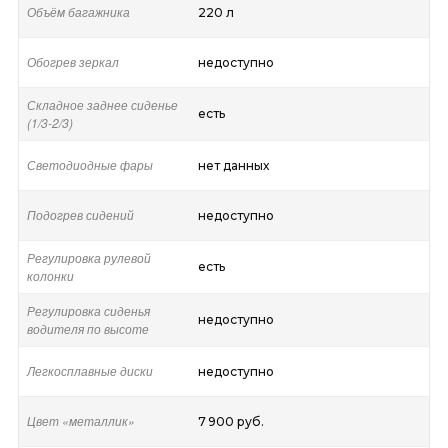
Объём багажника
220 л
Обогрев зеркал
недоступно
Складное заднее сиденье
есть
(1/3-2/3)
Светодиодные фары
нет данных
Подогрев сидений
недоступно
Регулировка рулевой
есть
колонки
Регулировка сиденья
недоступно
водителя по высоте
Легкосплавные диски
недоступно
Цвет «металлик»
7 900 руб.