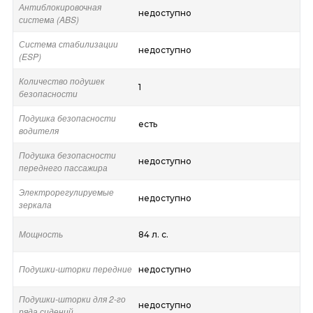
Антиблокировочная
недоступно
система (ABS)
Система стабилизации
недоступно
(ESP)
Количество подушек
1
безопасности
Подушка безопасности
есть
водителя
Подушка безопасности
недоступно
переднего пассажира
Электрорегулируемые
недоступно
зеркала
Мощность
84 л. с.
Подушки-шторки передние
недоступно
Подушки-шторки для 2-го
недоступно
ряда сидений