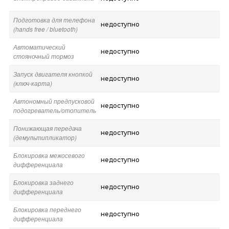
Подготовка для телефона
недоступно
(hands free / bluetooth)
Автоматический
недоступно
стояночный тормоз
Запуск двигателя кнопкой
недоступно
(ключ-карта)
Автономный предпусковой
недоступно
подогреватель/отопитель
Понижающая передача
недоступно
(демультипликатор)
Блокировка межосевого
недоступно
дифференциала
Блокировка заднего
недоступно
дифференциала
Блокировка переднего
недоступно
дифференциала