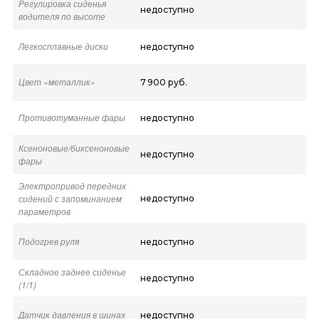
Регулировка сиденья
недоступно
водителя по высоте
Легкосплавные диски
недоступно
Цвет «металлик»
7 900 руб.
Противотуманные фары
недоступно
Ксеноновые/биксеноновые
недоступно
фары
Электропривод передних
сидений с запоминанием
недоступно
параметров
Подогрев руля
недоступно
Складное заднее сиденье
недоступно
(1/1)
Датчик давления в шинах
недоступно