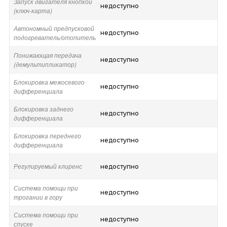
Запуск двигателя кнопкой
недоступно
(ключ-карта)
Автономный предпусковой
недоступно
подогреватель/отопитель
Понижающая передача
недоступно
(демультипликатор)
Блокировка межосевого
недоступно
дифференциала
Блокировка заднего
недоступно
дифференциала
Блокировка переднего
недоступно
дифференциала
Регулируемый клиренс
недоступно
Система помощи при
недоступно
трогании в гору
Система помощи при
недоступно
спуске