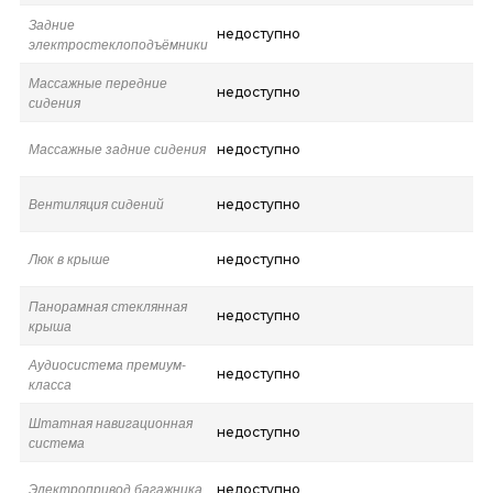
Задние
недоступно
электростеклоподъёмники
Массажные передние
недоступно
сидения
Массажные задние сидения
недоступно
Вентиляция сидений
недоступно
Люк в крыше
недоступно
Панорамная стеклянная
недоступно
крыша
Аудиосистема премиум-
недоступно
класса
Штатная навигационная
недоступно
система
Электропривод багажника
недоступно