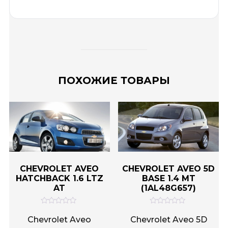
ПОХОЖИЕ ТОВАРЫ
CHEVROLET AVEO
CHEVROLET AVEO 5D
HATCHBACK 1.6 LTZ
BASE 1.4 MT
AT
(1AL48G657)
О
О
ц
ц
Chevrolet Aveo
Chevrolet Aveo 5D
е
е