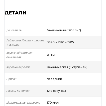
ДЕТАЛИ
Двигатель
бензиновый (1206 см³)
Габариты (длина × ширина
3920 × 1680 × 1505
× высота)
Крутящий момент
0 Н·м
двигателя
Коробка передач
механическая (5 ступеней)
Привод
передний
Разгон до сотни
12.8 секунды
Максимальная скорость
170 км/ч