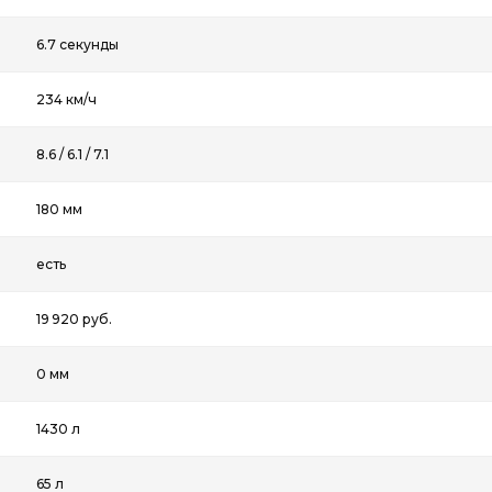
6.7 секунды
234 км/ч
8.6 / 6.1 / 7.1
180 мм
есть
19 920 руб.
0 мм
1430 л
65 л