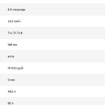
6.9 секунды
242 км/ч
7.4 / 5 / 5.8
168 мм
есть
19 920 руб.
0 мм
962 л
65 л