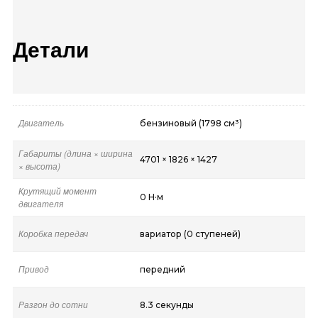
Детали
Двигатель
бензиновый (1798 см³)
Габариты (длина × ширина
4701 × 1826 × 1427
× высота)
Крутящий момент
0 Н·м
двигателя
Коробка передач
вариатор (0 ступеней)
Привод
передний
Разгон до сотни
8.3 секунды