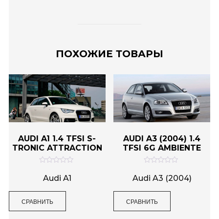
ПОХОЖИЕ ТОВАРЫ
AUDI A1 1.4 TFSI S-
AUDI A3 (2004) 1.4
TRONIC ATTRACTION
TFSI 6G AMBIENTE
О
О
ц
ц
Audi A1
Audi A3 (2004)
е
е
н
н
к
к
СРАВНИТЬ
СРАВНИТЬ
а
а
0
0
и
и