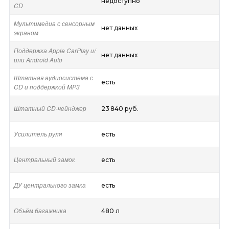
недоступно
CD
Мультимедиа с сенсорным
нет данных
экраном
Поддержка Apple CarPlay и/
нет данных
или Android Auto
Штатная аудиосистема с
есть
CD и поддержкой MP3
Штатный CD-чейнджер
23 840 руб.
Усилитель руля
есть
Центральный замок
есть
ДУ центрального замка
есть
Объём багажника
480 л