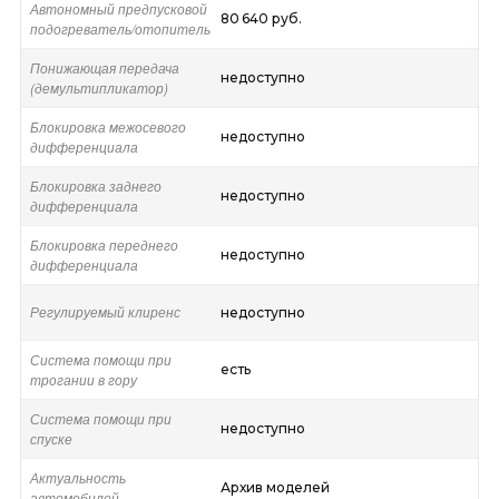
Автономный предпусковой
80 640 руб.
подогреватель/отопитель
Понижающая передача
недоступно
(демультипликатор)
Блокировка межосевого
недоступно
дифференциала
Блокировка заднего
недоступно
дифференциала
Блокировка переднего
недоступно
дифференциала
Регулируемый клиренс
недоступно
Система помощи при
есть
трогании в гору
Система помощи при
недоступно
спуске
Актуальность
Архив моделей
автомобилей