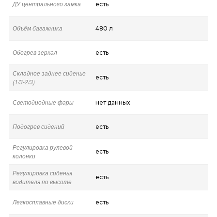
ДУ центрального замка
есть
Объём багажника
480 л
Обогрев зеркал
есть
Складное заднее сиденье
есть
(1/3-2/3)
Светодиодные фары
нет данных
Подогрев сидений
есть
Регулировка рулевой
есть
колонки
Регулировка сиденья
есть
водителя по высоте
Легкосплавные диски
есть