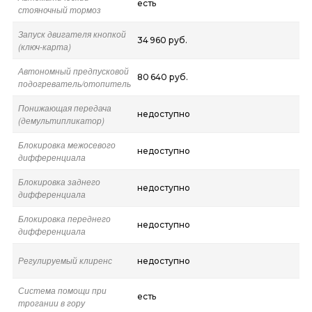
есть
стояночный тормоз
Запуск двигателя кнопкой
34 960 руб.
(ключ-карта)
Автономный предпусковой
80 640 руб.
подогреватель/отопитель
Понижающая передача
недоступно
(демультипликатор)
Блокировка межосевого
недоступно
дифференциала
Блокировка заднего
недоступно
дифференциала
Блокировка переднего
недоступно
дифференциала
Регулируемый клиренс
недоступно
Система помощи при
есть
трогании в гору