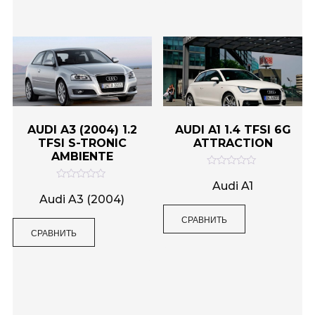
з
з
5
5
AUDI A3 (2004) 1.2
AUDI A1 1.4 TFSI 6G
TFSI S-TRONIC
ATTRACTION
AMBIENTE
О
ц
Audi A1
О
е
ц
Audi A3 (2004)
н
е
к
н
СРАВНИТЬ
а
к
0
СРАВНИТЬ
а
и
0
з
и
5
з
5