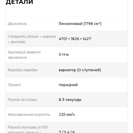
ДЕТАЛИ
Двигатель
бензиновый (1798 см³)
Габариты (длина × ширина
4701 × 1826 × 1427
× высота)
Крутящий момент
0 Н·м
двигателя
Коробка передач
вариатор (0 ступеней)
Привод
передний
Разгон до сотни
8.3 секунды
Максимальная скорость
225 км/ч
Расход топлива (л/100
км)город / трасса /
7 / 5.4 / 6