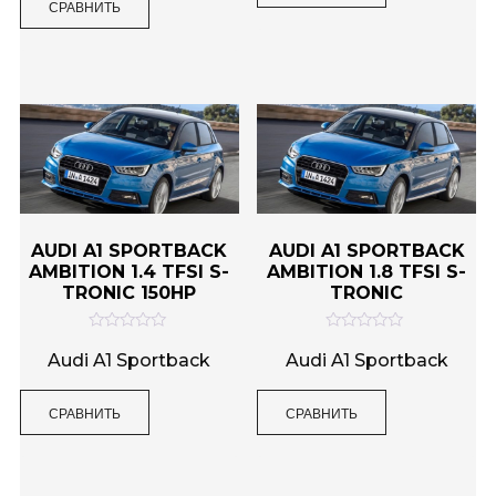
СРАВНИТЬ
а
и
0
з
и
5
з
5
AUDI A1 SPORTBACK
AUDI A1 SPORTBACK
AMBITION 1.4 TFSI S-
AMBITION 1.8 TFSI S-
TRONIC 150HP
TRONIC
О
О
ц
ц
Audi A1 Sportback
Audi A1 Sportback
е
е
н
н
к
к
СРАВНИТЬ
СРАВНИТЬ
а
а
0
0
и
и
з
з
5
5