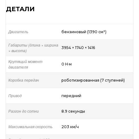
ДЕТАЛИ
Двигатель
бензиновый (1390 см³)
Габариты (длина × ширина
3954 × 1740 × 1416
× высота)
Крутящий момент
0 Н·м
двигателя
Коробка передач
роботизированная (7 ступеней)
Привод
передний
Разгон до сотни
8.9 секунды
Максимальная скорость
203 км/ч