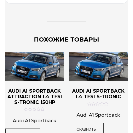
ПОХОЖИЕ ТОВАРЫ
AUDI A1 SPORTBACK
AUDI A1 SPORTBACK
ATTRACTION 1.4 TFSI
1.4 TFSI S-TRONIC
S-TRONIC 150HP
О
ц
Audi A1 Sportback
О
е
ц
Audi A1 Sportback
н
е
к
н
СРАВНИТЬ
а
к
0