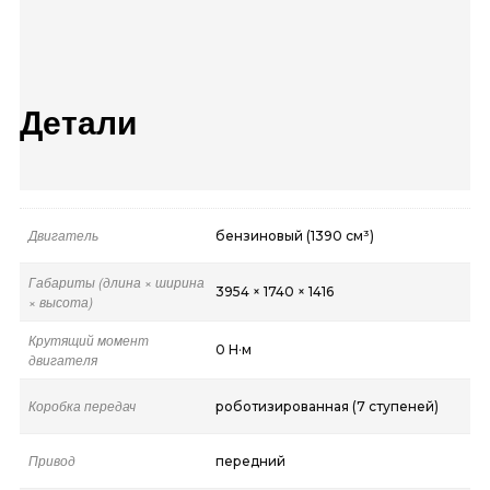
Детали
Двигатель
бензиновый (1390 см³)
Габариты (длина × ширина
3954 × 1740 × 1416
× высота)
Крутящий момент
0 Н·м
двигателя
Коробка передач
роботизированная (7 ступеней)
Привод
передний