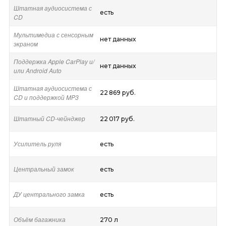
Штатная аудиосистема с
есть
CD
Мультимедиа с сенсорным
нет данных
экраном
Поддержка Apple CarPlay и/
нет данных
или Android Auto
Штатная аудиосистема с
22 869 руб.
CD и поддержкой MP3
Штатный CD-чейнджер
22 017 руб.
Усилитель руля
есть
Центральный замок
есть
ДУ центрального замка
есть
Объём багажника
270 л