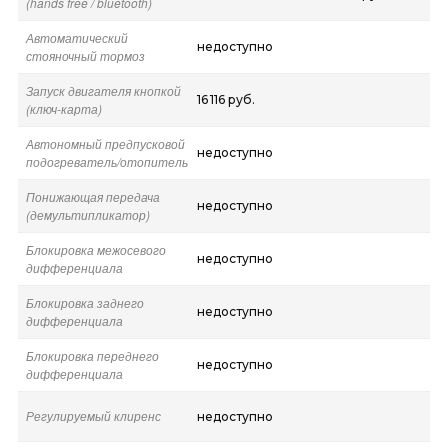
(hands free / bluetooth)
Автоматический
недоступно
стояночный тормоз
Запуск двигателя кнопкой
16 116 руб.
(ключ-карта)
Автономный предпусковой
недоступно
подогреватель/отопитель
Понижающая передача
недоступно
(демультипликатор)
Блокировка межосевого
недоступно
дифференциала
Блокировка заднего
недоступно
дифференциала
Блокировка переднего
недоступно
дифференциала
Регулируемый клиренс
недоступно