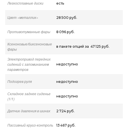
Легкосплавные диски
есть
Цвет «металлик»
28 500 руб.
Противотуманные фары
8 096 руб.
Ксеноновые/биксеноновые
в пакете опций за 47 125 руб.
фары
Электропривод передних
сидений с запоминанием
недоступно
параметров
Подогрев руля
недоступно
Складное заднее сиденье
недоступно
(1/1)
Датчик давления в шинах
2 724 руб.
Пассивный круиз-контроль
13 467 руб.