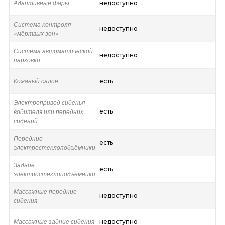
Адаптивные фары
недоступно
Система контроля
недоступно
«мёртвых зон»
Система автоматической
недоступно
парковки
Кожаный салон
есть
Электропривод сиденья
водителя или передних
есть
сидений
Передние
есть
электростеклоподъёмники
Задние
есть
электростеклоподъёмники
Массажные передние
недоступно
сидения
Массажные задние сидения
недоступно