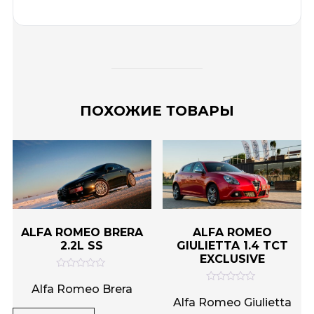
ПОХОЖИЕ ТОВАРЫ
ALFA ROMEO BRERA
ALFA ROMEO
2.2L SS
GIULIETTA 1.4 TCT
EXCLUSIVE
О
ц
Alfa Romeo Brera
О
е
ц
Alfa Romeo Giulietta
н
е
к