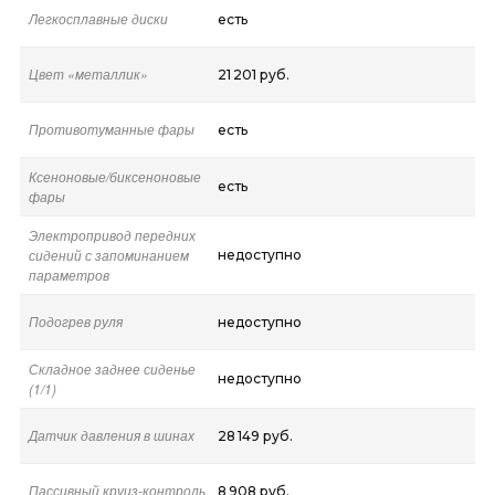
Легкосплавные диски
есть
Цвет «металлик»
21 201 руб.
Противотуманные фары
есть
Ксеноновые/биксеноновые
есть
фары
Электропривод передних
сидений с запоминанием
недоступно
параметров
Подогрев руля
недоступно
Складное заднее сиденье
недоступно
(1/1)
Датчик давления в шинах
28 149 руб.
Пассивный круиз-контроль
8 908 руб.