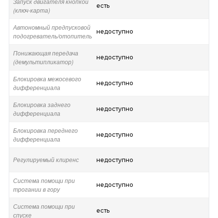
Запуск двигателя кнопкой
есть
(ключ-карта)
Автономный предпусковой
недоступно
подогреватель/отопитель
Понижающая передача
недоступно
(демультипликатор)
Блокировка межосевого
недоступно
дифференциала
Блокировка заднего
недоступно
дифференциала
Блокировка переднего
недоступно
дифференциала
Регулируемый клиренс
недоступно
Система помощи при
недоступно
трогании в гору
Система помощи при
есть
спуске