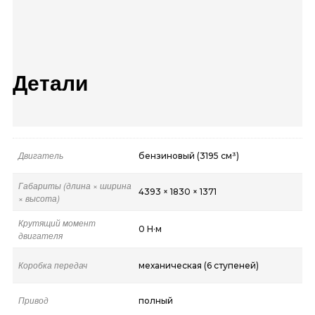
Детали
Двигатель
бензиновый (3195 см³)
Габариты (длина × ширина
4393 × 1830 × 1371
× высота)
Крутящий момент
0 Н·м
двигателя
Коробка передач
механическая (6 ступеней)
Привод
полный