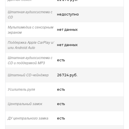
Штатная аудиосистема с
недоступно
CD
Мультимедиа с сенсорным
нет данных
экраном
Поддержка Apple CarPlay и/
нет данных
или Android Auto
Штатная аудиосистема с
есть
CD и поддержкой MP3
Штатный CD-чейнджер
26 724 руб.
Усилитель руля
есть
Центральный замок
есть
ДУ центрального замка
есть