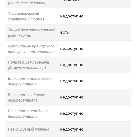
(hands free / bluetooth)
Автоматический
недоступно
стояночный тормоз
Запуск двигателя кнопкой
есть
(ключ-карта)
Автономный предпусковой
недоступно
подогреватель/отопитель
Понижающая передача
недоступно
(демультипликатор)
Блокировка межосевого
недоступно
дифференциала
Блокировка заднего
недоступно
дифференциала
Блокировка переднего
недоступно
дифференциала
Регулируемый клиренс
недоступно