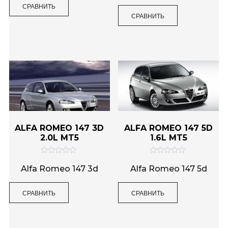
н
СРАВНИТЬ
а
к
0
СРАВНИТЬ
а
и
0
з
и
5
з
5
ALFA ROMEO 147 3D
ALFA ROMEO 147 5D
2.0L MT5
1.6L MT5
О
О
ц
ц
Alfa Romeo 147 3d
Alfa Romeo 147 5d
е
е
н
н
к
к
СРАВНИТЬ
СРАВНИТЬ
а
а
0
0
и
и
з
з
5
5