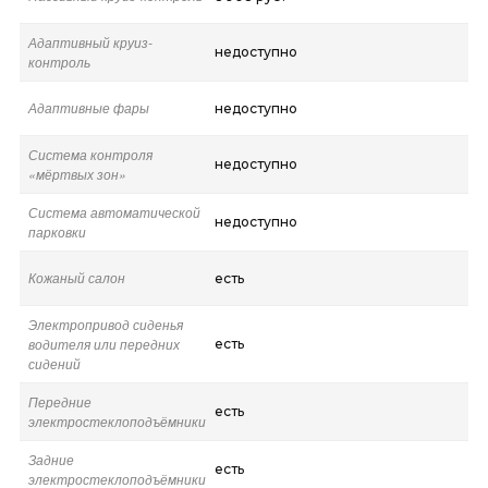
Адаптивный круиз-
недоступно
контроль
Адаптивные фары
недоступно
Система контроля
недоступно
«мёртвых зон»
Система автоматической
недоступно
парковки
Кожаный салон
есть
Электропривод сиденья
водителя или передних
есть
сидений
Передние
есть
электростеклоподъёмники
Задние
есть
электростеклоподъёмники