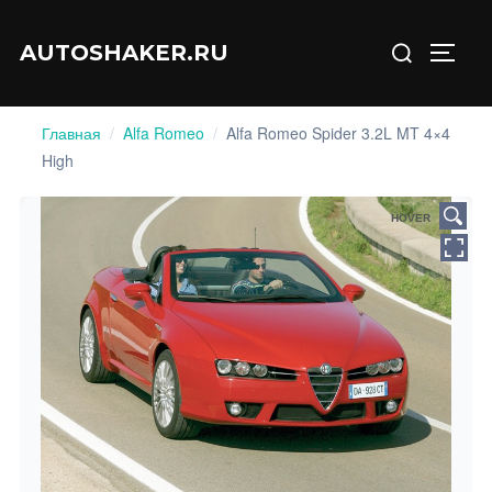
Перейти
Искать:
к
AUTOSHAKER.RU
ПЕРЕ
содержимому
Главная
/
Alfa Romeo
/
Alfa Romeo Spider 3.2L MT 4×4
High
HOVER