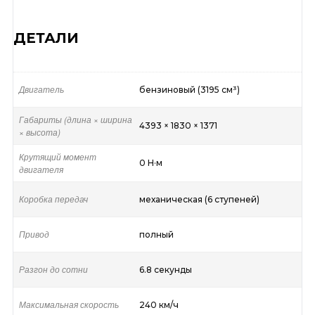
ДЕТАЛИ
Двигатель
бензиновый (3195 см³)
Габариты (длина × ширина
4393 × 1830 × 1371
× высота)
Крутящий момент
0 Н·м
двигателя
Коробка передач
механическая (6 ступеней)
Привод
полный
Разгон до сотни
6.8 секунды
Максимальная скорость
240 км/ч