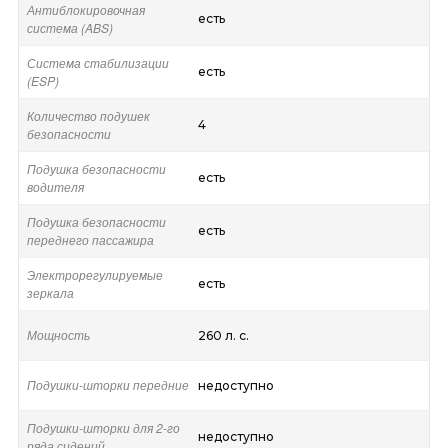
Антиблокировочная
есть
система (ABS)
Система стабилизации
есть
(ESP)
Количество подушек
4
безопасности
Подушка безопасности
есть
водителя
Подушка безопасности
есть
переднего пассажира
Электрорегулируемые
есть
зеркала
Мощность
260 л. с.
Подушки-шторки передние
недоступно
Подушки-шторки для 2-го
недоступно
ряда сидений