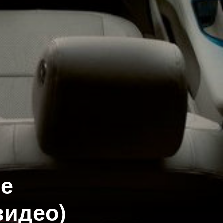
ие
видео)