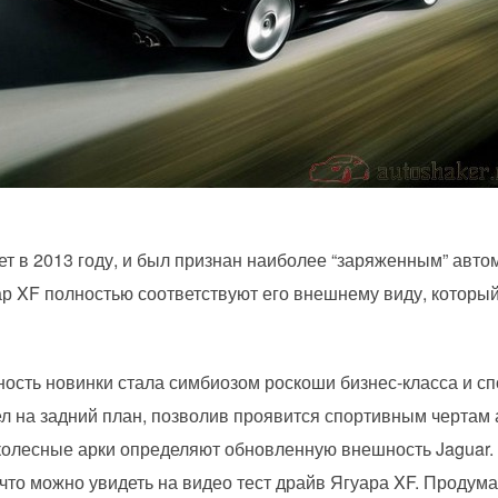
ет в 2013 году, и был признан наиболее “заряженным” авто
ар XF полностью соответствуют его внешнему виду, которы
ость новинки стала симбиозом роскоши бизнес-класса и с
л на задний план, позволив проявится спортивным чертам
колесные арки определяют обновленную внешность Jaguar
 что можно увидеть на видео тест драйв Ягуара XF. Продум