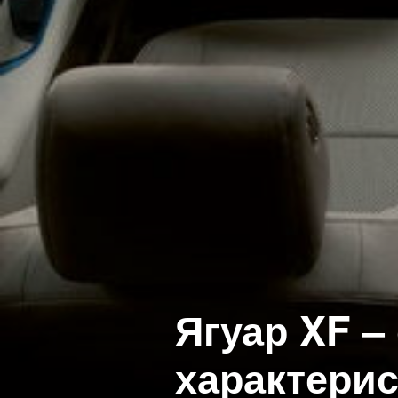
Ягуар XF –
характерис