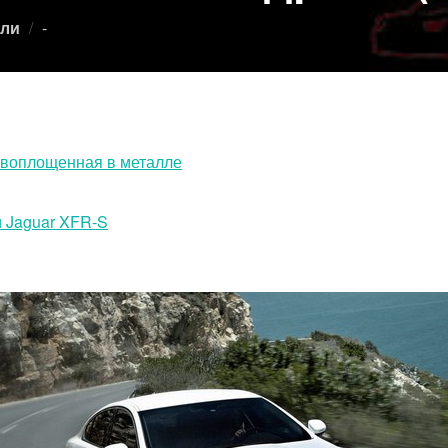
Опубликовано
ли
-
, воплощенная в металле
и Jaguar XFR-S