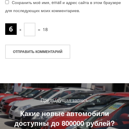
Сохранить моё имя, email и адрес сайта в этом браузере
для последующих моих комментариев.
×
=
18
Навигация
по
Предыдущая
Предыдущая запись
записям
запись
Какие новые автомобили
доступны до 800000 рублей?