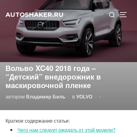
Перейти
Искать:
к
AUTOSHAKER.RU
ПЕРЕ
содержимому
Вольво XC40 2018 года –
“Детский” внедорожник в
маскировочной пленке
Опубликовано
автором
Владимир Биль
в
VOLVO
-
Краткое содержание статьи:
Чего нам следует ожидать от этой модели?