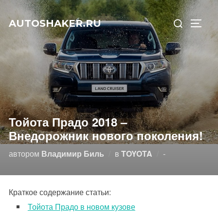
Перейти
Искать:
к
AUTOSHAKER.RU
ПЕРЕ
содержимому
Тойота Прадо 2018 –
Внедорожник нового поколения!
Опубликовано
автором
Владимир Биль
в
TOYOTA
-
Краткое содержание статьи:
Тойота Прадо в новом кузове