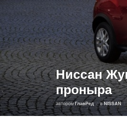
Ниссан Жук
проныра
автором
ГлавРед
в
NISSAN