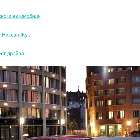
жного автомобиля
и Ниссан Жук
ест-драйва