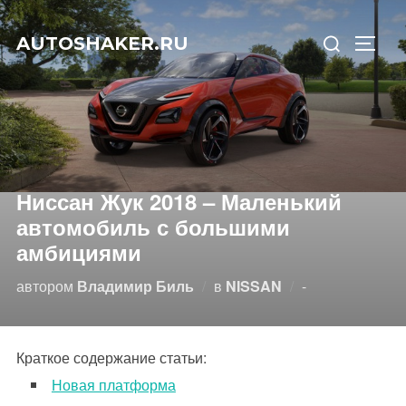
Перейти
Искать:
к
AUTOSHAKER.RU
ПЕРЕ
содержимому
Ниссан Жук 2018 – Маленький
автомобиль с большими
амбициями
Опубликовано
автором
Владимир Биль
в
NISSAN
-
Краткое содержание статьи:
Новая платформа