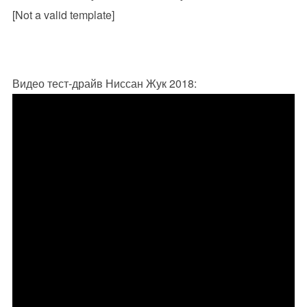
[Not a valid template]
Видео тест-драйв Ниссан Жук 2018: