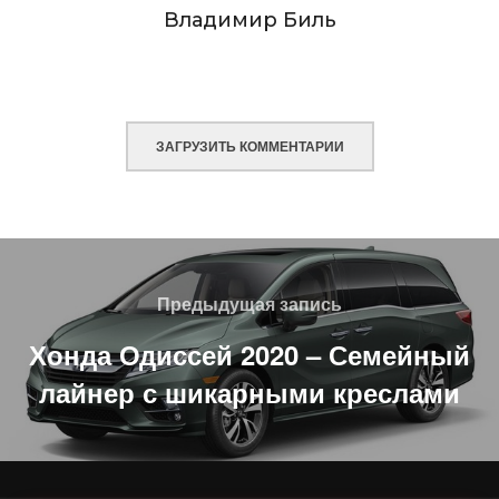
Владимир Биль
ЗАГРУЗИТЬ КОММЕНТАРИИ
Навигация
по
Предыдущая
Предыдущая запись
записям
запись
Хонда Одиссей 2020 – Семейный
лайнер с шикарными креслами