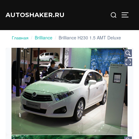
Перейти
Искать:
к
AUTOSHAKER.RU
ПЕРЕ
содержимому
Главная
/
Brilliance
/
Brilliance H230 1.5 AMT Deluxe
HOVER