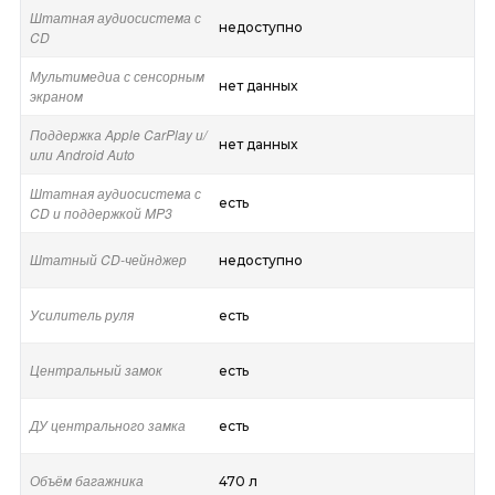
Штатная аудиосистема с
недоступно
CD
Мультимедиа с сенсорным
нет данных
экраном
Поддержка Apple CarPlay и/
нет данных
или Android Auto
Штатная аудиосистема с
есть
CD и поддержкой MP3
Штатный CD-чейнджер
недоступно
Усилитель руля
есть
Центральный замок
есть
ДУ центрального замка
есть
Объём багажника
470 л