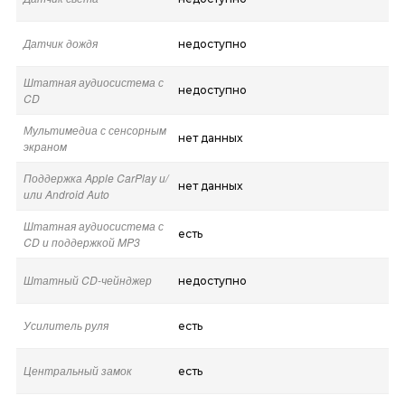
Датчик дождя
недоступно
Штатная аудиосистема с
недоступно
CD
Мультимедиа с сенсорным
нет данных
экраном
Поддержка Apple CarPlay и/
нет данных
или Android Auto
Штатная аудиосистема с
есть
CD и поддержкой MP3
Штатный CD-чейнджер
недоступно
Усилитель руля
есть
Центральный замок
есть