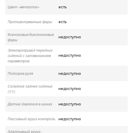
Цвет «металлик»
есть
Противотуманные фары
есть
Ксеноновые/биксеноновые
недоступно
фары
Электропривод передних
сидений с запоминанием
недоступно
параметров
Подогрев руля
недоступно
Складное заднее сиденье
недоступно
(1/1)
Датчик давления в шинах
недоступно
Пассивный круиз-контроль
недоступно
Адаптивный круиз-