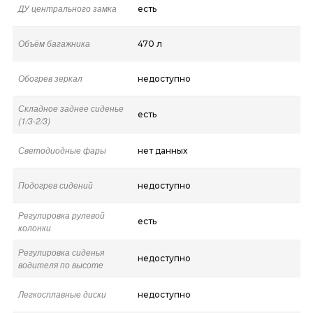
ДУ центрального замка
есть
Объём багажника
470 л
Обогрев зеркал
недоступно
Складное заднее сиденье
есть
(1/3-2/3)
Светодиодные фары
нет данных
Подогрев сидений
недоступно
Регулировка рулевой
есть
колонки
Регулировка сиденья
недоступно
водителя по высоте
Легкосплавные диски
недоступно