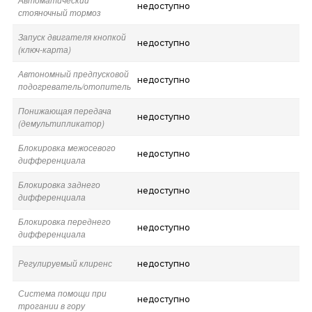
недоступно
стояночный тормоз
Запуск двигателя кнопкой
недоступно
(ключ-карта)
Автономный предпусковой
недоступно
подогреватель/отопитель
Понижающая передача
недоступно
(демультипликатор)
Блокировка межосевого
недоступно
дифференциала
Блокировка заднего
недоступно
дифференциала
Блокировка переднего
недоступно
дифференциала
Регулируемый клиренс
недоступно
Система помощи при
недоступно
трогании в гору