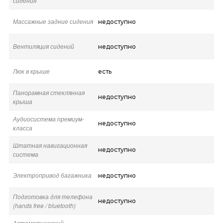
сидения
Массажные задние сидения
недоступно
Вентиляция сидений
недоступно
Люк в крыше
есть
Панорамная стеклянная
недоступно
крыша
Аудиосистема премиум-
недоступно
класса
Штатная навигационная
недоступно
система
Электропривод багажника
недоступно
Подготовка для телефона
недоступно
(hands free / bluetooth)
Автоматический