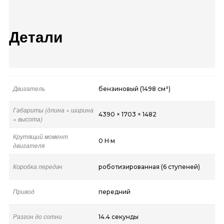
Детали
Двигатель
бензиновый (1498 см³)
Габариты (длина × ширина
4390 × 1703 × 1482
× высота)
Крутящий момент
0 Н·м
двигателя
Коробка передач
роботизированная (6 ступеней)
Привод
передний
Разгон до сотни
14.4 секунды