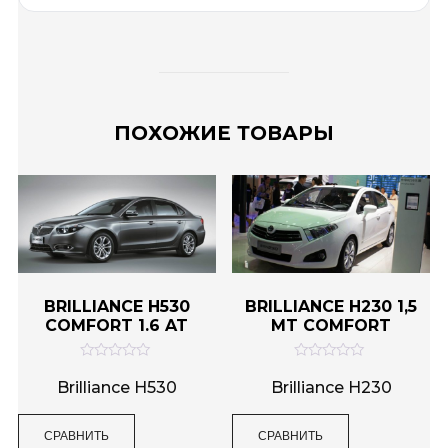
ПОХОЖИЕ ТОВАРЫ
BRILLIANCE H530
BRILLIANCE H230 1,5
COMFORT 1.6 AT
MT COMFORT
О
О
ц
ц
Brilliance H530
Brilliance H230
е
е
н
н
к
к
СРАВНИТЬ
СРАВНИТЬ
а
а
0
0