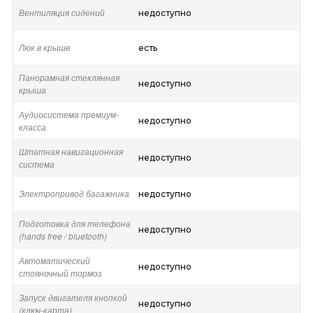
Вентиляция сидений
недоступно
Люк в крыше
есть
Панорамная стеклянная
недоступно
крыша
Аудиосистема премиум-
недоступно
класса
Штатная навигационная
недоступно
система
Электропривод багажника
недоступно
Подготовка для телефона
недоступно
(hands free / bluetooth)
Автоматический
недоступно
стояночный тормоз
Запуск двигателя кнопкой
недоступно
(ключ-карта)