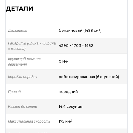
ДЕТАЛИ
Двигатель
бензиновый (1498 см³)
Габариты (длина × ширина
4390 × 1703 × 1482
× высота)
Крутящий момент
0 Н·м
двигателя
Коробка передач
роботизированная (6 ступеней)
Привод
передний
Разгон до сотни
14.4 секунды
Максимальная скорость
175 км/ч