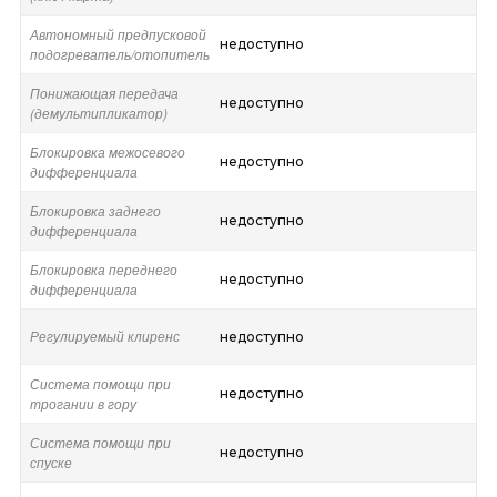
Автономный предпусковой
недоступно
подогреватель/отопитель
Понижающая передача
недоступно
(демультипликатор)
Блокировка межосевого
недоступно
дифференциала
Блокировка заднего
недоступно
дифференциала
Блокировка переднего
недоступно
дифференциала
Регулируемый клиренс
недоступно
Система помощи при
недоступно
трогании в гору
Система помощи при
недоступно
спуске