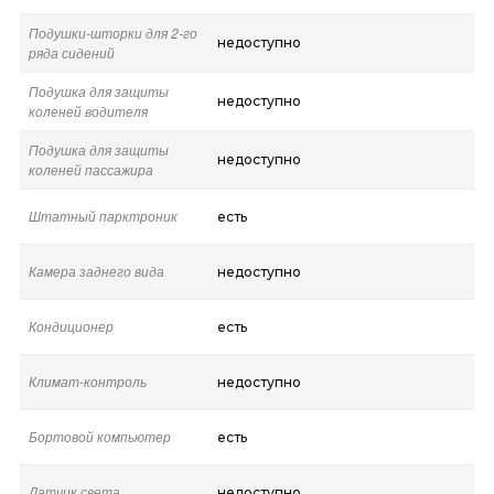
Подушки-шторки для 2-го
недоступно
ряда сидений
Подушка для защиты
недоступно
коленей водителя
Подушка для защиты
недоступно
коленей пассажира
Штатный парктроник
есть
Камера заднего вида
недоступно
Кондиционер
есть
Климат-контроль
недоступно
Бортовой компьютер
есть
Датчик света
недоступно