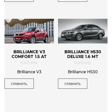
и
и
з
з
5
5
BRILLIANCE V3
BRILLIANCE H530
COMFORT 1.5 AT
DELUXE 1.6 MT
О
О
ц
ц
Brilliance V3
Brilliance H530
е
е
н
н
к
к
СРАВНИТЬ
СРАВНИТЬ
а
а
0
0
и
и
з
з
5
5