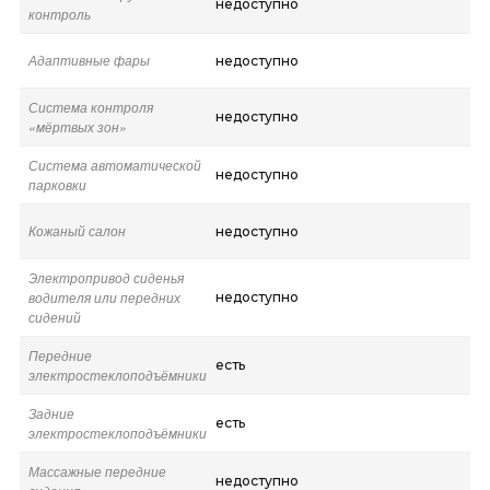
недоступно
контроль
Адаптивные фары
недоступно
Система контроля
недоступно
«мёртвых зон»
Система автоматической
недоступно
парковки
Кожаный салон
недоступно
Электропривод сиденья
водителя или передних
недоступно
сидений
Передние
есть
электростеклоподъёмники
Задние
есть
электростеклоподъёмники
Массажные передние
недоступно