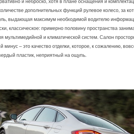
рвативно и неброско, хотя в плане оснащения и комплекта
оличестве дополнительных функций рулевое колесо, за ко
ель, выдающая максимум необходимой водителю информац
ки, классическое: примерно половину пространства занима
ия мультимедийной и климатической систем. Салон просто
й минус – это качество отделки, которое, к сожалению, вовс
вердый пластик, неприятный на ощупь.