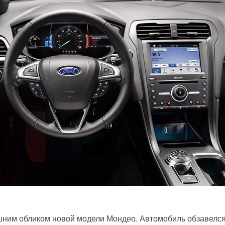
шним обликом новой модели Мондео. Автомобиль обзавелс