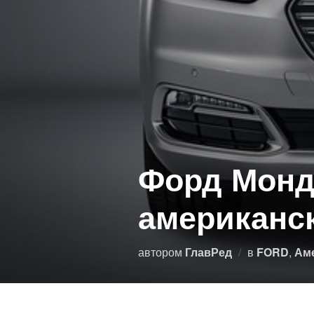
Форд Монде
американс
автором
ГлавРед
в
FORD
,
Ам