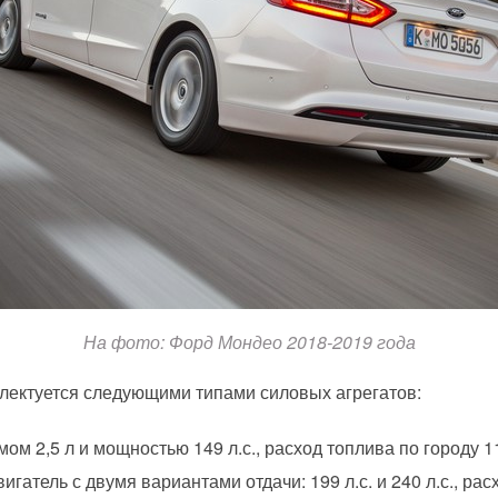
На фото: Форд Мондео 2018-2019 года
ектуется следующими типами силовых агрегатов:
м 2,5 л и мощностью 149 л.с., расход топлива по городу 11
гатель с двумя вариантами отдачи: 199 л.с. и 240 л.с., рас