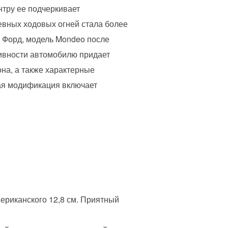
нтру ее подчеркивает
евных ходовых огней стала более
и Форд, модель Mondeo после
тивности автомобилю придает
она, а также характерные
ая модификация включает
мериканского 12,8 см. Приятный